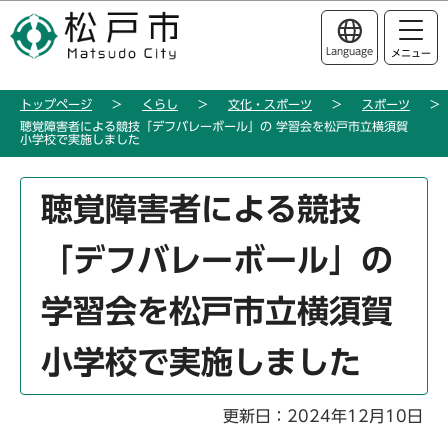
こ
このページの本文へ移動
の
Language
メニュー
ペ
ー
トップページ
くらし
文化・スポーツ
スポーツ
ジ
聴覚障害者による競技「デフバレーボール」の 学習会を松戸市立横須賀
の
小学校で実施しました
先
頭
本
聴覚障害者による競技
で
文
す
こ
「デフバレーボール」の
こ
か
学習会を松戸市立横須賀
ら
小学校で実施しました
更新日：2024年12月10日