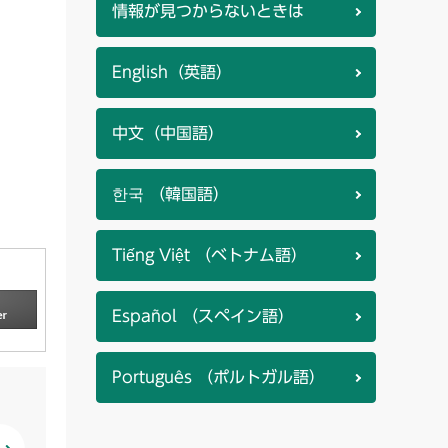
情報が見つからないときは
English（英語）
中文（中国語）
한국 （韓国語）
Tiếng Việt （ベトナム語）
Español （スペイン語）
Português （ポルトガル語）