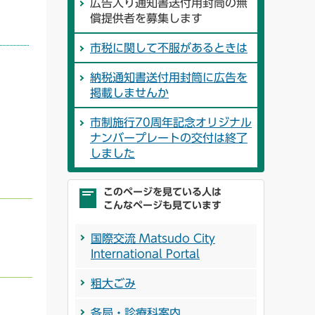
広告入り通知書送付用封筒の無
償提供者を募集します
市税に関して不服があるときは
納税通知書送付用封筒に広告を
掲載しませんか
市制施行70周年記念オリジナル
ナンバープレートの交付は終了
しました
このページを見ている人は
こんなページも見ています
国際交流 Matsudo City
International Portal
粗大ごみ
各局・診療科案内