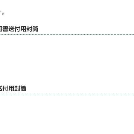
す。
知書送付用封筒
送付用封筒