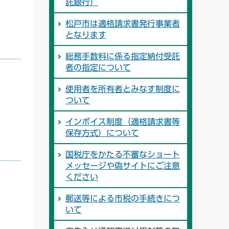
託銀行）
松戸市は適格請求書発行事業者
となります
総務手数料に係る指定納付受託
者の指定について
使用者を所有者とみなす制度に
ついて
インボイス制度（適格請求書等
保存方式）について
国税庁をかたる不審なショート
メッセージや偽サイトにご注意
ください
郵送等による市税の手続きにつ
いて