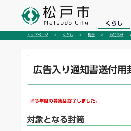
こ
の
ペ
くらし
ー
ジ
トップページ
くらし
税金
お知らせ
の
先
頭
本
で
文
広告入り通知書送付用
す
こ
こ
か
ら
※今年度の募集は終了しました。
対象となる封筒