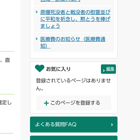
原爆死没者と戦没者の慰霊並び
に平和を祈念し、黙とうを捧げ
ましょう
医療費のお知らせ（医療費通
知）
て、直
お気に入り
編集
登録されているページはありませ
ん。
選定し
このページを登録する
よくある質問FAQ