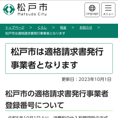
こ
このページの本文へ移動
の
Language
メニュー
ペ
ー
トップページ
くらし
税金
お知らせ
ジ
松戸市は適格請求書発行事業者となります
の
先
本
頭
松戸市は適格請求書発行
文
で
こ
す
事業者となります
こ
か
ら
更新日：2023年10月1日
松戸市の適格請求書発行事業者
登録番号について
令和5年10月1日より、消費税の仕入税額控除の方式