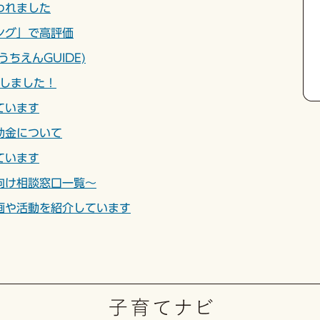
ング」で高評価
ちえんGUIDE)
作しました！
ています
助金について
ています
向け相談窓口一覧～
画や活動を紹介しています