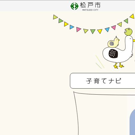
こ
の
ペ
ー
ジ
の
先
頭
で
す
本
文
こ
こ
か
ら