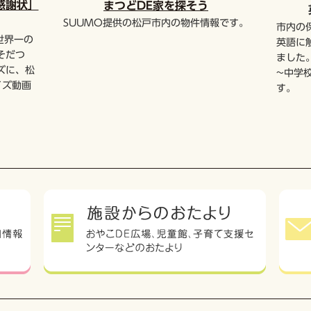
SUUMO提供の松戸市内の物件情報です。
市内の
世界一の
英語に
そだつ
ました
ズに、松
~中学
イズ動画
す。