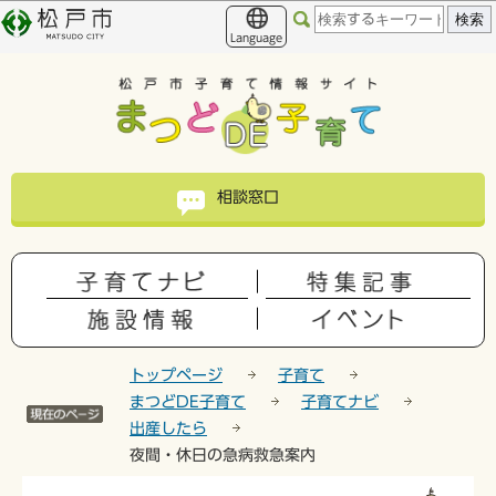
こ
このページの本文へ移動
の
Language
ペ
ー
ジ
の
先
頭
相談窓口
で
す
トップページ
子育て
まつどDE子育て
子育てナビ
出産したら
夜間・休日の急病救急案内