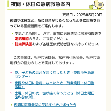
本
夜間・休日の急病救急案内
文
こ
更新日：2025年5月20日
こ
夜間や休日など、急に具合がわるくなったときに診療を行
か
っている医療機関をご案内します。
ら
受診される際は、必ず、事前に医療機関に診療時間等を
電話確認
のうえ、ご来院ください。
健康保険証
および各種医療受給者証をお持ちください。
この事業は、松戸市医師会、松戸歯科医師会、松戸市薬
剤師会の協力のもとで実施しております。
夜、子どもの具合が悪くなったとき（夜間小児急病
センター）
夜間や休日に急病になったとき（待機病院・休日当
番医）
土曜・休日の夜、歯が痛くなったとき（休日土曜日
歯科診療所）
夜間に医療機関に受診すべきか迷ったら