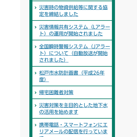
災害時の物資供給等に関する協
定を締結しました
災害情報共有システム（Lアラー
ト）の運用が開始されました
全国瞬時警報システム（Jアラー
ト）について（自動放送が開始
されました）
松戸市水防計画書（平成26年
度）
帰宅困難者対策
災害対策を主目的とした地下水
の活用を始めます
携帯電話・スマートフォンにエ
リアメールの配信を行っていま