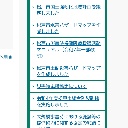
松戸市国土強靭化地域計画を策
定しました
松戸市水害ハザードマップを作
成しました
松戸市災害時保健医療救護活動
マニュアル（令和7年一部改
訂）
へ戻る
松戸市土砂災害ハザードマップ
を作成しました
災害時応援協定について
令和4年度松戸市総合防災訓練
を実施しました
大規模水害時における施設等の
提供協力に関する協定の締結に