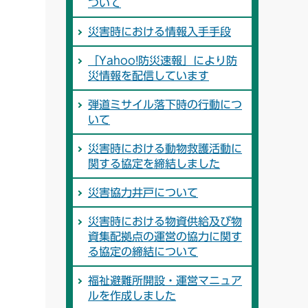
ついて
災害時における情報入手手段
「Yahoo!防災速報」により防
災情報を配信しています
弾道ミサイル落下時の行動につ
いて
災害時における動物救護活動に
関する協定を締結しました
災害協力井戸について
災害時における物資供給及び物
資集配拠点の運営の協力に関す
る協定の締結について
福祉避難所開設・運営マニュア
ルを作成しました