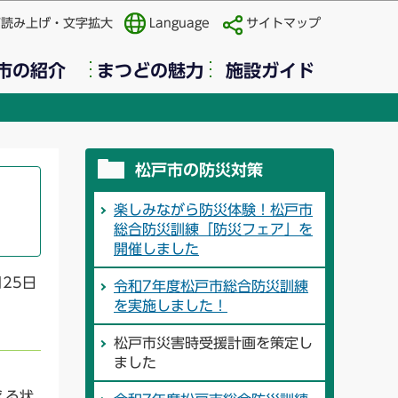
声読み上げ・文字拡大
Language
サイトマップ
市の紹介
まつどの魅力
施設ガイド
松戸市の防災対策
楽しみながら防災体験！松戸市
総合防災訓練「防災フェア」を
開催しました
月25日
令和7年度松戸市総合防災訓練
を実施しました！
松戸市災害時受援計画を策定し
ました
える状