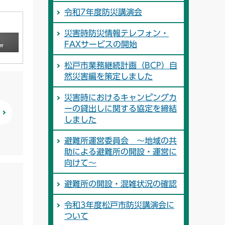
令和7年度防災講演会
災害時防災情報テレフォン・
FAXサービスの開始
松戸市業務継続計画（BCP）自
然災害編を策定しました
災害時におけるキャンピングカ
ーの貸出しに関する協定を締結
しました
避難所運営委員会 ～地域の共
助による避難所の開設・運営に
向けて～
避難所の開設・混雑状況の確認
令和3年度松戸市防災講演会に
ついて