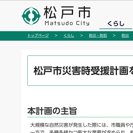
こ
の
ペ
くらし
ー
ジ
トップページ
くらし
防災・防犯
防災
の
先
頭
本
で
文
松戸市災害時受援計画
す
こ
こ
か
ら
本計画の主旨
大規模な自然災害が発生した際には、市職員や
一方で、多種多様かつ膨大な業務が求められ、