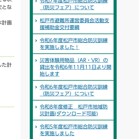
令和7年度松戸市総合防災訓練
欠とな
（防災フェア）について
松戸市避難所運営委員会活動支
本計画
援補助金交付要綱
令和6年度松戸市総合防災訓練
を実施しました！
災害体験用物品（AR・VR）の
した計
貸出を令和6年11月11日より開
始します
令和6年度松戸市総合防災訓練
（防災フェア）について
令和8年度修正 松戸市地域防
災計画(ダウンロード可能)
令和5年度松戸市総合防災訓練
を実施しました