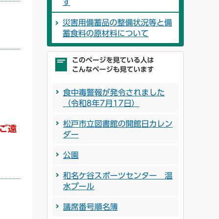
す
災害用備蓄品の整備状況等と備
蓄食料の原材料について
このページを見ている人は
こんなページも見ています
食中毒警報が発令されました
（令和8年7月17日）
松戸市立図書館の開館日カレン
ご遠
ダー
公園
和名ケ谷スポーツセンター 温
水プール
議席番号順名簿