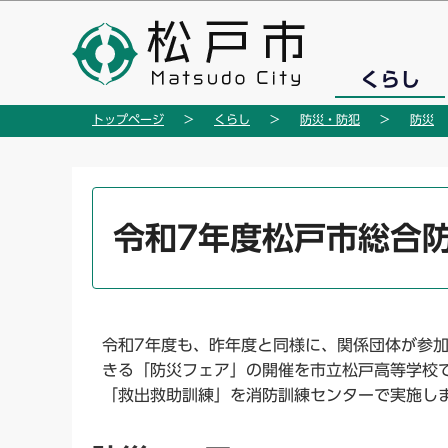
こ
の
ペ
くらし
ー
ジ
トップページ
くらし
防災・防犯
防災
の
先
頭
本
で
文
令和7年度松戸市総合
す
こ
こ
か
ら
令和7年度も、昨年度と同様に、関係団体が参
きる「防災フェア」の開催を市立松戸高等学校
「救出救助訓練」を消防訓練センターで実施し