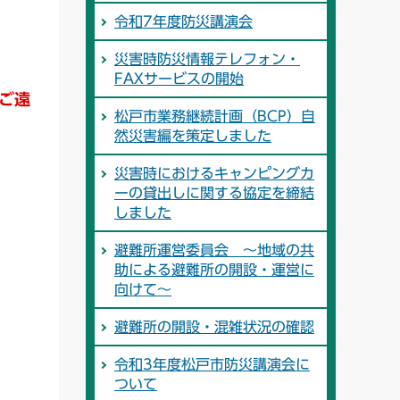
令和7年度防災講演会
災害時防災情報テレフォン・
FAXサービスの開始
ご遠
松戸市業務継続計画（BCP）自
然災害編を策定しました
災害時におけるキャンピングカ
ーの貸出しに関する協定を締結
しました
避難所運営委員会 ～地域の共
助による避難所の開設・運営に
向けて～
避難所の開設・混雑状況の確認
令和3年度松戸市防災講演会に
ついて