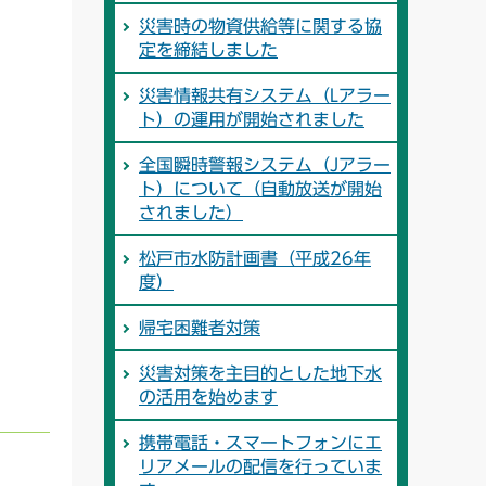
災害時の物資供給等に関する協
定を締結しました
災害情報共有システム（Lアラー
ト）の運用が開始されました
全国瞬時警報システム（Jアラー
ト）について（自動放送が開始
されました）
松戸市水防計画書（平成26年
度）
帰宅困難者対策
災害対策を主目的とした地下水
の活用を始めます
携帯電話・スマートフォンにエ
リアメールの配信を行っていま