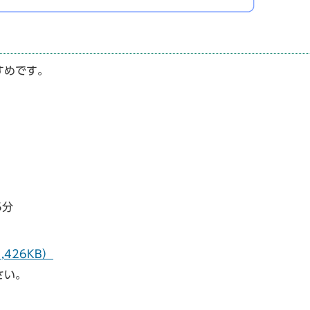
すめです。
5分
426KB）
さい。