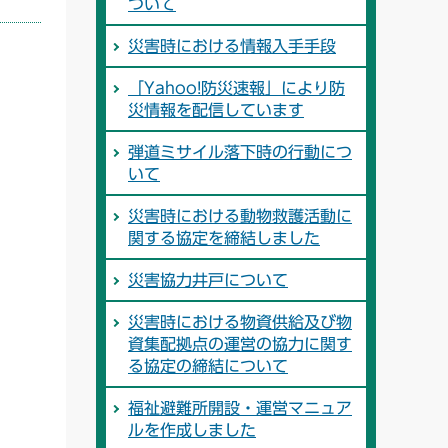
ついて
災害時における情報入手手段
「Yahoo!防災速報」により防
災情報を配信しています
弾道ミサイル落下時の行動につ
いて
災害時における動物救護活動に
関する協定を締結しました
災害協力井戸について
災害時における物資供給及び物
資集配拠点の運営の協力に関す
る協定の締結について
福祉避難所開設・運営マニュア
ルを作成しました