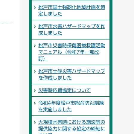
松戸市国土強靭化地域計画を策
定しました
松戸市水害ハザードマップを作
成しました
松戸市災害時保健医療救護活動
マニュアル（令和7年一部改
訂）
松戸市土砂災害ハザードマップ
を作成しました
災害時応援協定について
令和4年度松戸市総合防災訓練
を実施しました
大規模水害時における施設等の
提供協力に関する協定の締結に