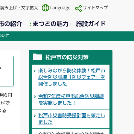
声読み上げ・文字拡大
Language
サイトマップ
市の紹介
まつどの魅力
施設ガイド
ついて
松戸市の防災対策
て
楽しみながら防災体験！松戸市
総合防災訓練「防災フェア」を
開催しました
1月6日
令和7年度松戸市総合防災訓練
を実施しました！
験がで
よる
松戸市災害時受援計画を策定し
ました