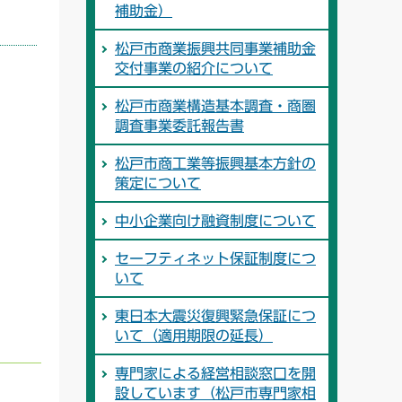
補助金）
松戸市商業振興共同事業補助金
交付事業の紹介について
松戸市商業構造基本調査・商圏
調査事業委託報告書
松戸市商工業等振興基本方針の
策定について
中小企業向け融資制度について
セーフティネット保証制度につ
いて
東日本大震災復興緊急保証につ
いて（適用期限の延長）
専門家による経営相談窓口を開
設しています（松戸市専門家相