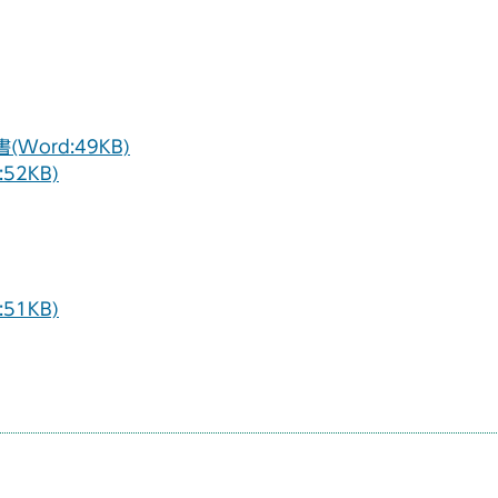
ord:49KB)
2KB)
1KB)