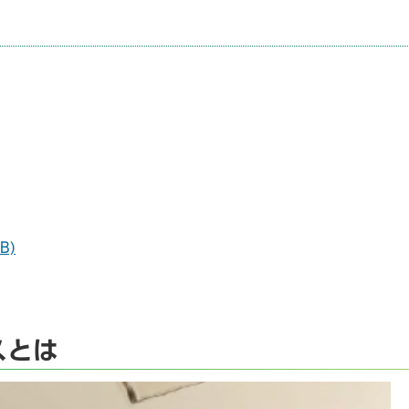
B)
スとは