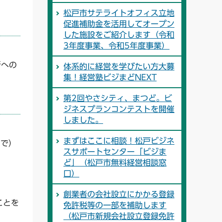
松戸市サテライトオフィス立地
促進補助金を活用してオープン
した施設をご紹介します（令和
3年度事業、令和5年度事業）
所への
体系的に経営を学びたい方大募
集！経営塾ビジまどNEXT
第2回やさシティ、まつど。ビ
ジネスプランコンテストを開催
しました。
まずはここに相談！松戸ビジネ
まで）
スサポートセンター「ビジま
ど」（松戸市無料経営相談窓
口）
創業者の会社設立にかかる登録
ことを
免許税等の一部を補助します
（松戸市新規会社設立登録免許