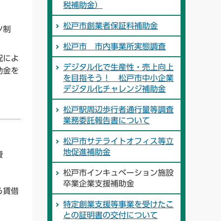
税補助金）
松戸市創業者保証料補助金
ツ制
松戸市 市内事業所実態調査
況によ
デジタル化で生産性・売上向上
助金を
を目指そう！ 松戸市中小企業
デジタル化チャレンジ補助金
松戸駅周辺歩行者通行量等調査
業務委託報告書について
松戸市サテライトオフィス等立
地促進補助金
費
松戸市インキュベーション施設
卒業企業支援補助金
る賃借
特定創業支援等事業を受けたこ
との証明書の交付について