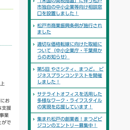
「米国の関税措置」に伴う松戸
市独自の中小企業等向け相談窓
口を設置しました！
松戸市商業振興条例が施行され
ました
適切な価格転嫁に向けた取組に
ついて（中小企業庁・千葉県か
らのお知らせ）
第5回 やさシティ、まつど。 ビ
ジネスプランコンテストを開催
しました！
以上
サテライトオフィスを活用した
多様なワーク・ライフスタイル
画にお
の実現を応援しています！
な支援
事業
集まれ松戸の創業者！まつどビ
とがで
ジコンのエントリー募集中！