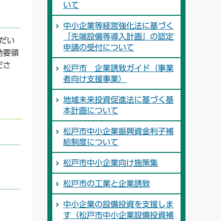
いて
中小企業等経営強化法に基づく
「先端設備等導入計画」の認定
だい
申請の受付について
助要領
ださ
松戸市 企業誘致ガイド（事業
者向け支援事業）
地域未来投資促進法に基づく基
本計画について
松戸市中小企業振興資金利子補
給制度について
松戸市中小企業向け施策集
松戸市の工業と企業誘致
中小企業の設備投資を支援しま
す（松戸市中小企業設備投資補