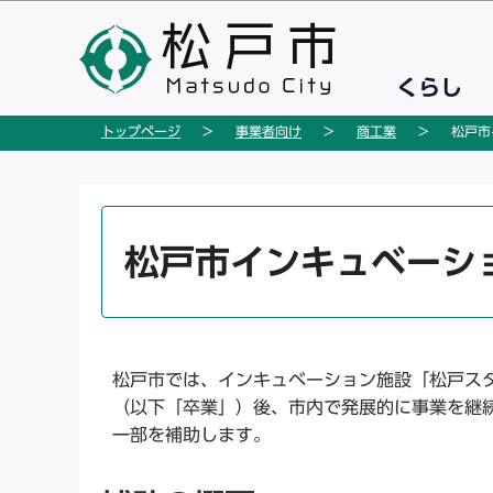
こ
の
ペ
くらし
ー
ジ
トップページ
事業者向け
商工業
松戸市
の
先
頭
本
で
文
松戸市インキュベーシ
す
こ
こ
か
ら
松戸市では、インキュベーション施設「松戸ス
（以下「卒業」）後、市内で発展的に事業を継
一部を補助します。