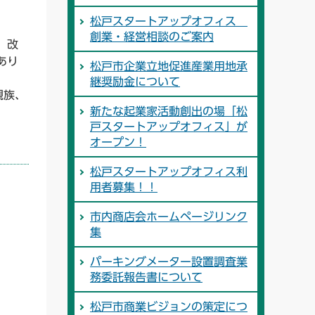
松戸スタートアップオフィス
創業・経営相談のご案内
、改
あり
松戸市企業立地促進産業用地承
継奨励金について
親族、
新たな起業家活動創出の場「松
戸スタートアップオフィス」が
オープン！
松戸スタートアップオフィス利
用者募集！！
市内商店会ホームページリンク
集
パーキングメーター設置調査業
務委託報告書について
松戸市商業ビジョンの策定につ