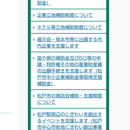
助金）
企業立地補助制度について
ホテル等立地補助制度について
展示会・見本市等に出展する市
内企業を支援します
国や県の補助金及びISO等の申
請・特許権その他の産業財産権
の出願手続きを支援します（松
戸市中小企業補助金等取得支援
補助金）
松戸市の商店会補助・支援制度
について
松戸駅周辺のにぎわいを創出す
るイベントを支援します（松戸
市中心市街地にぎわい創出事業