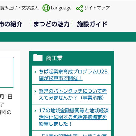
声読み上げ・文字拡大
Language
サイトマップ
市の紹介
まつどの魅力
施設ガイド
商工業
ちば起業家育成プログラムU25
編が松戸市で開催！
経営のバトンタッチについて考
月1日
えてみませんか？（事業承継）
了
17の地域金融機関等と地域経済
借料の
活性化に関する包括連携協定を
締結しました！