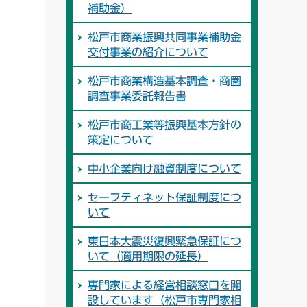
補助金）
松戸市商業振興共同事業補助金
交付事業の紹介について
松戸市商業構造基本調査・商圏
調査事業委託報告書
松戸市商工業等振興基本方針の
策定について
中小企業向け融資制度について
セーフティネット保証制度につ
いて
東日本大震災復興緊急保証につ
いて（適用期限の延長）
専門家による経営相談窓口を開
設しています（松戸市専門家相