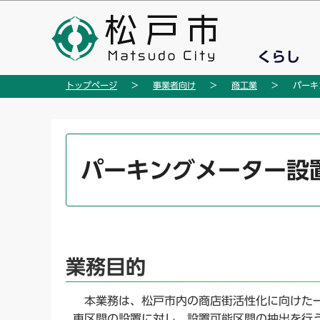
こ
の
ペ
くらし
ー
ジ
トップページ
事業者向け
商工業
パーキ
の
先
頭
本
で
文
パーキングメーター設
す
こ
こ
か
ら
業務目的
本業務は、松戸市内の商店街活性化に向けた一
車区間の設置に対し、設置可能区間の抽出を行