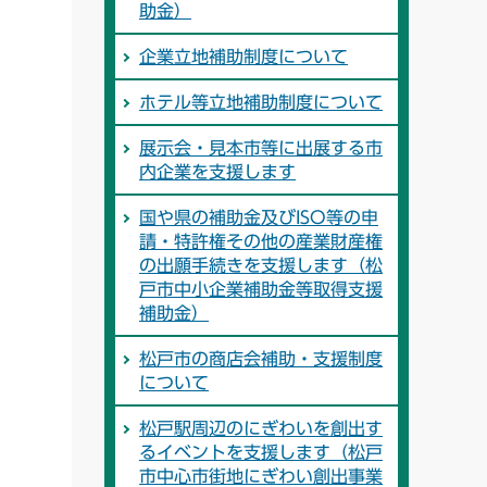
助金）
企業立地補助制度について
ホテル等立地補助制度について
展示会・見本市等に出展する市
内企業を支援します
国や県の補助金及びISO等の申
請・特許権その他の産業財産権
の出願手続きを支援します（松
戸市中小企業補助金等取得支援
補助金）
松戸市の商店会補助・支援制度
について
松戸駅周辺のにぎわいを創出す
るイベントを支援します（松戸
市中心市街地にぎわい創出事業