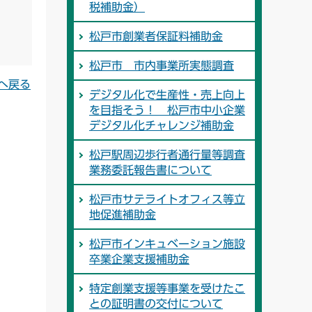
税補助金）
松戸市創業者保証料補助金
松戸市 市内事業所実態調査
へ戻る
デジタル化で生産性・売上向上
を目指そう！ 松戸市中小企業
デジタル化チャレンジ補助金
松戸駅周辺歩行者通行量等調査
業務委託報告書について
松戸市サテライトオフィス等立
地促進補助金
松戸市インキュベーション施設
卒業企業支援補助金
特定創業支援等事業を受けたこ
との証明書の交付について