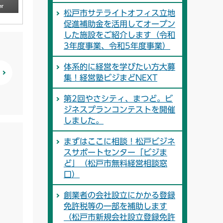
松戸市サテライトオフィス立地
促進補助金を活用してオープン
した施設をご紹介します（令和
3年度事業、令和5年度事業）
体系的に経営を学びたい方大募
集！経営塾ビジまどNEXT
第2回やさシティ、まつど。ビ
ジネスプランコンテストを開催
しました。
まずはここに相談！松戸ビジネ
スサポートセンター「ビジま
ど」（松戸市無料経営相談窓
口）
創業者の会社設立にかかる登録
免許税等の一部を補助します
（松戸市新規会社設立登録免許