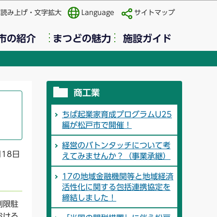
声読み上げ・文字拡大
Language
サイトマップ
市の紹介
まつどの魅力
施設ガイド
商工業
ちば起業家育成プログラムU25
編が松戸市で開催！
経営のバトンタッチについて考
月18日
えてみませんか？（事業承継）
17の地域金融機関等と地域経済
活性化に関する包括連携協定を
締結しました！
制限駐
おける