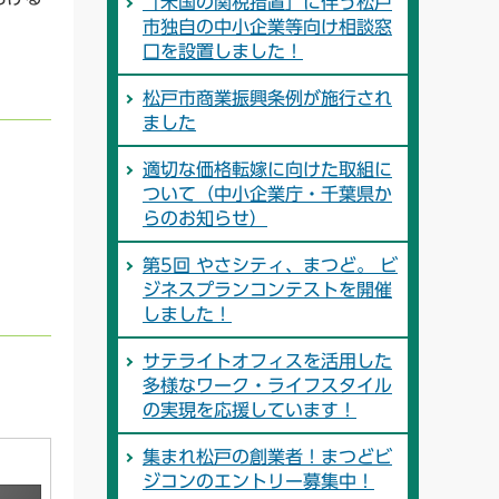
「米国の関税措置」に伴う松戸
市独自の中小企業等向け相談窓
口を設置しました！
松戸市商業振興条例が施行され
ました
適切な価格転嫁に向けた取組に
ついて（中小企業庁・千葉県か
らのお知らせ）
第5回 やさシティ、まつど。 ビ
ジネスプランコンテストを開催
しました！
サテライトオフィスを活用した
多様なワーク・ライフスタイル
の実現を応援しています！
集まれ松戸の創業者！まつどビ
ジコンのエントリー募集中！