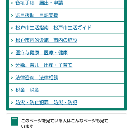
各项手续 届出・申請
语言援助 言語支援
松户市生活指南 松戸市生活ガイド
松户市内的设施 市内の施設
医疗与健康 医療・健康
分娩、育儿 出産・子育て
法律咨询 法律相談
税金 税金
防灾・防止犯罪 防災・防犯
このページを見ている人はこんなページも見て
います