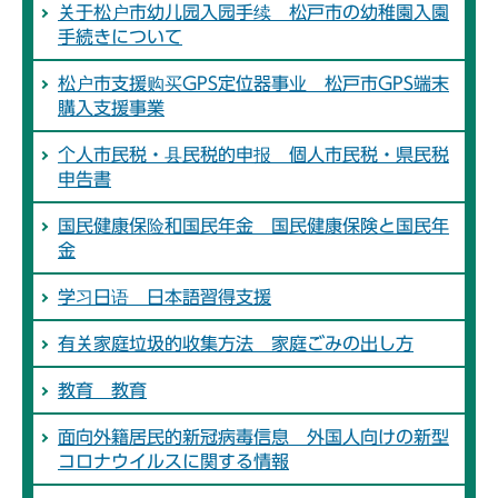
关于松户市幼儿园入园手续 松戸市の幼稚園入園
手続きについて
松户市支援购买GPS定位器事业 松戸市GPS端末
購入支援事業
个人市民税・县民税的申报 個人市民税・県民税
申告書
国民健康保险和国民年金 国民健康保険と国民年
金
学习日语 日本語習得支援
有关家庭垃圾的收集方法 家庭ごみの出し方
教育 教育
面向外籍居民的新冠病毒信息 外国人向けの新型
コロナウイルスに関する情報