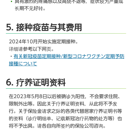
具有激烈的疼痛感以及高烧不退等，症状较为严重或
长期不见好转。
5. 接种疫苗与其费用
2024年10月开始实施定期接种。
详细请参考以下网页。
・
有关新冠疫苗定期接种/新型コロナワクチン定期予防
接種について
6. 疗养证明资料
在2023年5月8日以后被确诊为阳性，不会要求住院、
限制外出等。因此关于疗养证明资料，从此将不予发
行。关于保险金请求之际的各类代替居家疗养证明书等
的资料（诊疗明细单、记载新冠治疗药物的处方等）也
将不予出具。请各自向所签约的保险公司咨询。