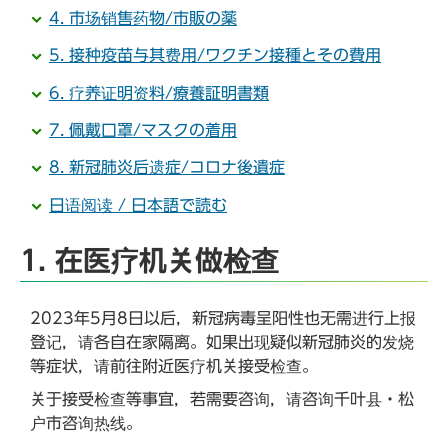
4. 市场销售药物/市販の薬
5. 接种疫苗与其费用/ワクチン接種とその費用
6. 疗养证明资料/療養証明書類
7. 佩戴口罩/マスクの着用
8. 新冠肺炎后遗症/コロナ後遺症
日语阅读 / 日本語で読む
1. 在医疗机关做检查
2023年5月8日以后，新冠病毒呈阳性也无需进行上报
登记，请各自在家隔离。如果出现疑似新冠肺炎的发烧
等症状，请前往附近医疗机关接受检查。
关于接受检查等事宜，若需要咨询，请咨询千叶县・松
户市咨询热线。