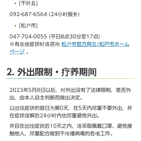
[千叶县]
092-687-6564 (24小时服务)
[松户市]
047-704-0055 (平日8点30分至17点)
※有发烧症状时请咨询
松户市官方网页/松戸市ホーム
ページ
。
2. 外出限制・疗养期间
2023年5月8日以后，对外出没有了法律限制，是否外
出，由本人自主判断而做出决定。
以出现症状的首日为第0天，在5天内尽量不要外出，并
在症状缓解后24小时内也尽量避免外出。
并且在出现症状后10天之内，请采取佩戴口罩、避免接
触他人，尽量配合做到不传播病毒的各项工作。