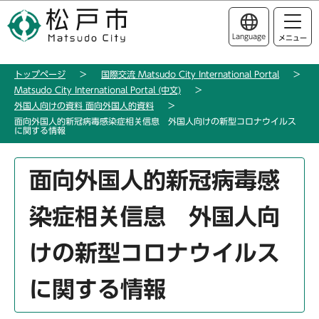
こ
このページの本文へ移動
の
Language
メニュー
ペ
ー
トップページ
国際交流 Matsudo City International Portal
ジ
Matsudo City International Portal (中文)
の
外国人向けの資料 面向外国人的資料
先
面向外国人的新冠病毒感染症相关信息 外国人向けの新型コロナウイルス
に関する情報
頭
で
本
す
面向外国人的新冠病毒感
文
こ
染症相关信息 外国人向
こ
か
けの新型コロナウイルス
ら
に関する情報