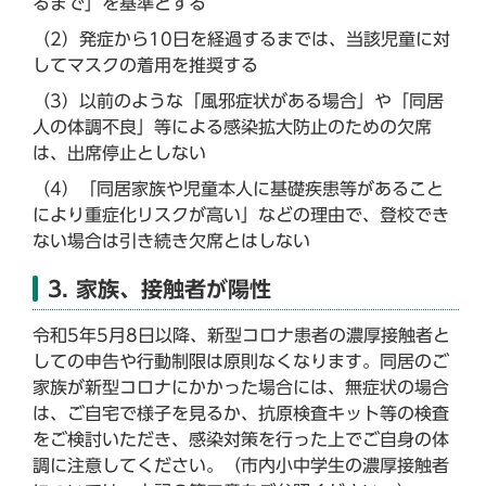
るまで」を基準とする
（2）発症から10日を経過するまでは、当該児童に対
してマスクの着用を推奨する
（3）以前のような「風邪症状がある場合」や「同居
人の体調不良」等による感染拡大防止のための欠席
は、出席停止としない
（4）「同居家族や児童本人に基礎疾患等があること
により重症化リスクが高い」などの理由で、登校でき
ない場合は引き続き欠席とはしない
3. 家族、接触者が陽性
令和5年5月8日以降、新型コロナ患者の濃厚接触者と
しての申告や行動制限は原則なくなります。同居のご
家族が新型コロナにかかった場合には、無症状の場合
は、ご自宅で様子を見るか、抗原検査キット等の検査
をご検討いただき、感染対策を行った上でご自身の体
調に注意してください。（市内小中学生の濃厚接触者