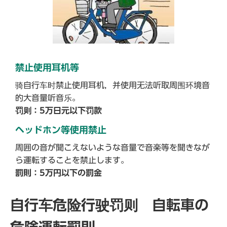
禁止使用耳机等
骑自行车时禁止使用耳机，并使用无法听取周围环境音
的大音量听音乐。
罚则：5万日元以下罚款
ヘッドホン等使用禁止
周囲の音が聞こえないような音量で音楽等を聞きなが
ら運転することを禁止します。
罰則：5万円以下の罰金
自行车危险行驶罚则 自転車の