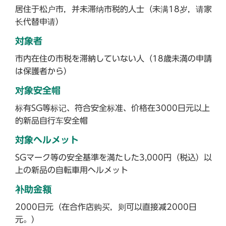
居住于松户市，并未滞纳市税的人士（未满18岁，请家
长代替申请）
対象者
市内在住の市税を滞納していない人（18歳未満の申請
は保護者から）
对象安全帽
标有SG等标记、符合安全标准、价格在3000日元以上
的新品自行车安全帽
対象ヘルメット
SGマーク等の安全基準を満たした3,000円（税込）以
上の新品の自転車用ヘルメット
补助金额
2000日元（在合作店购买，则可以直接减2000日
元。）