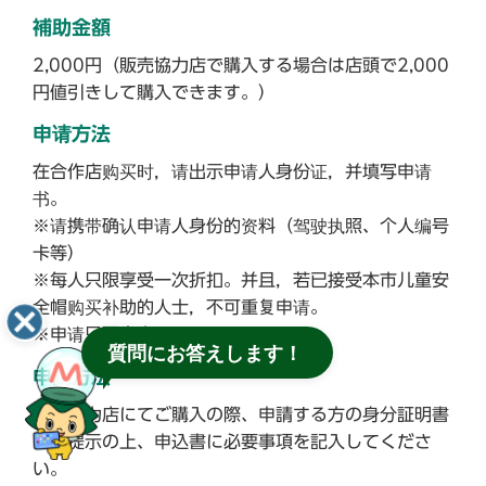
補助金額
2,000円（販売協力店で購入する場合は店頭で2,000
円値引きして購入できます。）
申请方法
在合作店购买时，请出示申请人身份证，并填写申请
书。
※请携带确认申请人身份的资料（驾驶执照、个人编号
卡等）
※每人只限享受一次折扣。并且，若已接受本市儿童安
全帽购买补助的人士，不可重复申请。
※申请只限个人购买。
質問にお答えします！
申請方法
販売協力店にてご購入の際、申請する方の身分証明書
をご提示の上、申込書に必要事項を記入してくださ
い。