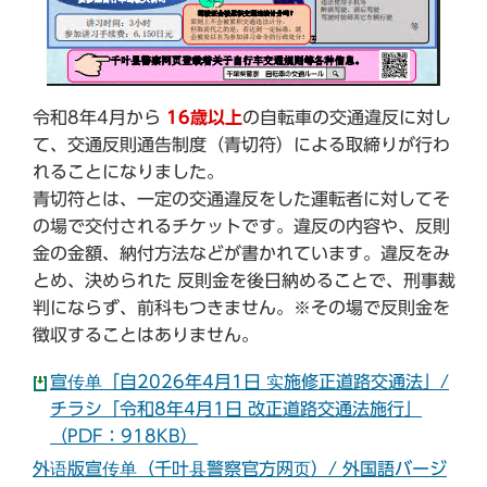
令和8年4月から
16歳以上
の自転車の交通違反に対し
て、交通反則通告制度（青切符）による取締りが行わ
れることになりました。
青切符とは、一定の交通違反をした運転者に対してそ
の場で交付されるチケットです。違反の内容や、反則
金の金額、納付方法などが書かれています。違反をみ
とめ、決められた 反則金を後日納めることで、刑事裁
判にならず、前科もつきません。※その場で反則金を
徴収することはありません。
宣传单「自2026年4月1日 实施修正道路交通法」/
チラシ「令和8年4月1日 改正道路交通法施行」
（PDF：918KB）
外语版宣传单（千叶县警察官方网页）/ 外国語バージ