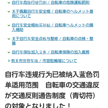
自行车危险行驶罚则 / 自転車の危険運転罰則
关于佩戴自行车安全帽 / 自転車のヘルメット着
用について
自行车安全帽购买补贴 / 自転車ヘルメットの購
入補助
关于自行车安全点检与整修 / 自転車の点検・整
備
自行车保险加入义务 / 自転車保険の加入義務
有关市营存车场 / 市営駐輪場について
自行车违规行为已被纳入蓝色罚
单适用范围 自転車の交通違反
が交通反則通告制度（青切符）
の対象となりました！