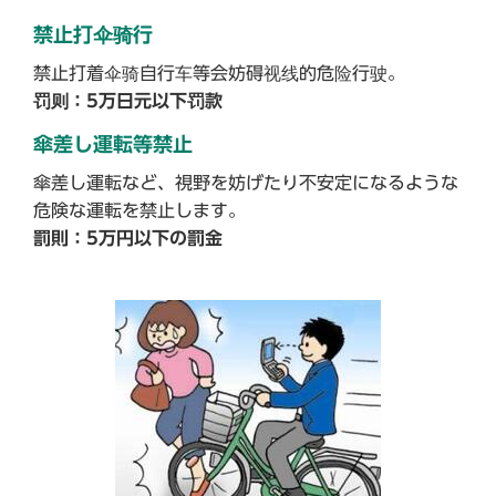
禁止打伞骑行
禁止打着伞骑自行车等会妨碍视线的危险行驶。
罚则：5万日元以下罚款
傘差し運転等禁止
傘差し運転など、視野を妨げたり不安定になるような
危険な運転を禁止します。
罰則：5万円以下の罰金