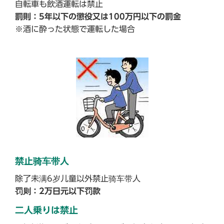
自転車も飲酒運転は禁止
罰則：5年以下の懲役又は100万円以下の罰金
※酒に酔った状態で運転した場合
禁止骑车带人
除了未满6岁儿童以外禁止骑车带人
罚则：2万日元以下罚款
二人乗りは禁止