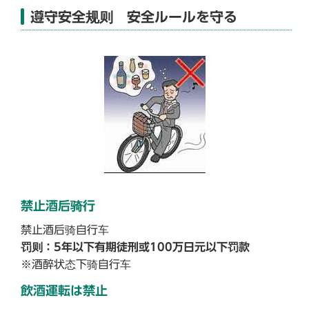
遵守安全规则 安全ルールを守る
禁止酒后骑行
禁止酒后骑自行车
罚则：5年以下有期徒刑或100万日元以下罚款
※酒醉状态下骑自行车
飲酒運転は禁止