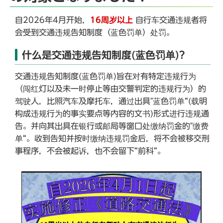
自2026年4月开始，
16周岁以上
自行车交通违规者将
会受到交通违规告知制度（蓝色罚单）处罚。
什么是交通违规告知制度(蓝色罚单)?
交通违规告知制度(蓝色罚单)旨在对有特定违规行为
（闯红灯以及未一时停止等由交警判定的违规行为）的
驾驶人，比照汽车及摩托车，通过出具"蓝色罚单“(载明
构成违规行为的事实要点等内容的文书)形式进行违规通
告。并向其出具在银行或邮局等窗口处缴纳罚金的"缴费
单“。收到告知并按时缴纳违规罚金后，将不会被移交刑
事程序，不会被起诉，也不会留下“前科”。