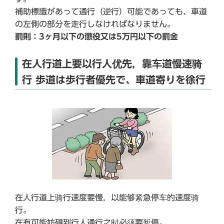
補助標識があって通行（逆行）可能であっても、車道
の左側の部分を走行しなければなりません。
罰則：3ヶ月以下の懲役又は5万円以下の罰金
在人行道上要以行人优先，靠车道慢速骑
行 歩道は歩行者優先で、車道寄りを徐行
在人行道上骑行速度要慢，以能够紧急停车的速度骑
行。
在有可能妨碍到行人通行之时必须要暂停。