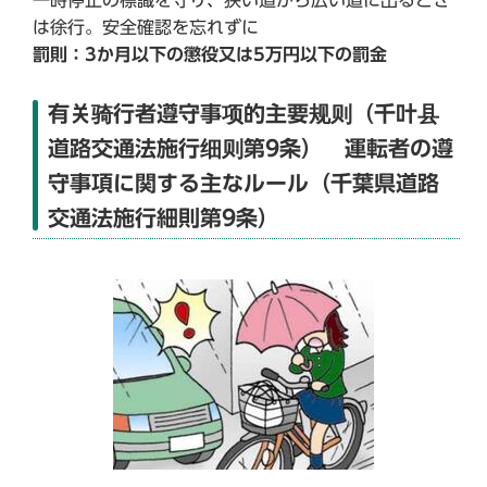
一時停止の標識を守り、狭い道から広い道に出るとき
は徐行。安全確認を忘れずに
罰則：3か月以下の懲役又は5万円以下の罰金
有关骑行者遵守事项的主要规则（千叶县
道路交通法施行细则第9条） 運転者の遵
守事項に関する主なルール（千葉県道路
交通法施行細則第9条）