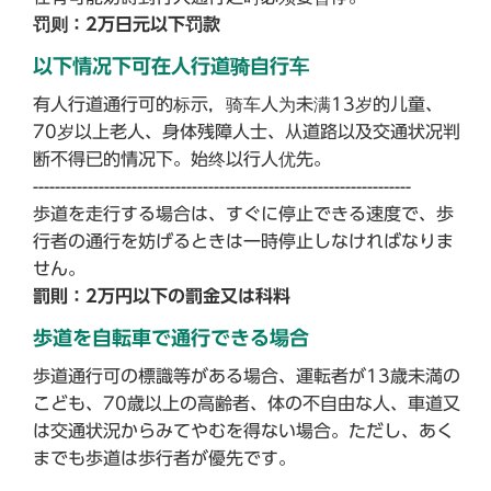
罚则：2万日元以下罚款
以下情况下可在人行道骑自行车
有人行道通行可的标示，骑车人为未满13岁的儿童、
70岁以上老人、身体残障人士、从道路以及交通状况判
断不得已的情况下。始终以行人优先。
---------------------------------------------------------------------
歩道を走行する場合は、すぐに停止できる速度で、歩
行者の通行を妨げるときは一時停止しなければなりま
せん。
罰則：2万円以下の罰金又は科料
歩道を自転車で通行できる場合
歩道通行可の標識等がある場合、運転者が13歳未満の
こども、70歳以上の高齢者、体の不自由な人、車道又
は交通状況からみてやむを得ない場合。ただし、あく
までも歩道は歩行者が優先です。