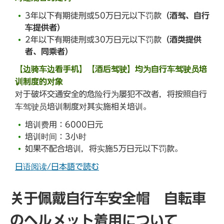
3年以下有期徒刑或50万日元以下罚款
（酒驾、自行
车提供者）
2年以下有期徒刑或30万日元以下罚款
（酒类提供
者、同乘者）
【边骑车边看手机】【酒后驾驶】均为自行车驾驶员培
训制度的对象
对于破坏交通安全的危险行为屡犯不改者，将按照自行
车驾驶员培训制度对其实施相关培训。
培训费用：6000日元
培训时间：3小时
如果不配合培训，将实施5万日元以下罚款。
日语阅读/日本語で読む
关于佩戴自行车安全帽 自転車
のヘルメット着用について