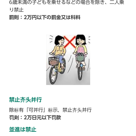
6歳未満の子どもを乗せるなどの場合を除き、二人乗
り禁止
罰則：2万円以下の罰金又は科料
禁止齐头并行
除标有「可并行」标示，禁止齐头并行
罚则：2万日元以下罚款
並進は禁止