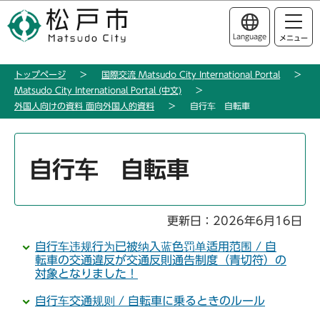
こ
このページの本文へ移動
の
Language
メニュー
ペ
ー
トップページ
国際交流 Matsudo City International Portal
ジ
Matsudo City International Portal (中文)
の
外国人向けの資料 面向外国人的資料
自行车 自転車
先
頭
本
で
文
自行车 自転車
す
こ
こ
か
更新日：2026年6月16日
ら
自行车违规行为已被纳入蓝色罚单适用范围 / 自
転車の交通違反が交通反則通告制度（青切符）の
対象となりました！
自行车交通规则 / 自転車に乗るときのルール