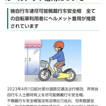
骑自行车请尽可能佩戴行车安全帽 全て
の自転車利用者にヘルメット着用が推奨
されています
2023年4月1日起对部分道路交通法进行修改，所有骑
自行车人士都将有义务尽可能佩戴行车安全帽。
不佩戴行车安全帽虽没有法律惩罚规则，但有数据显