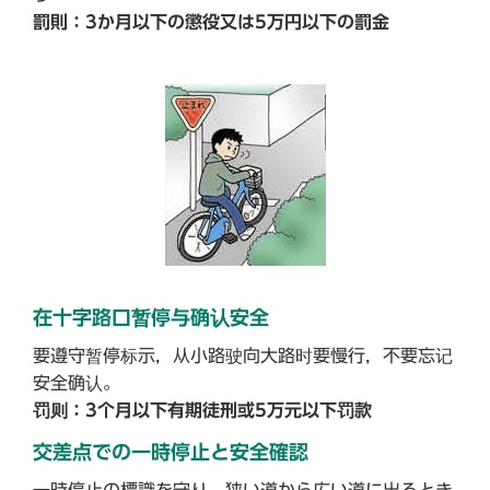
罰則：3か月以下の懲役又は5万円以下の罰金
在十字路口暂停与确认安全
要遵守暂停标示，从小路驶向大路时要慢行，不要忘记
安全确认。
罚则：3个月以下有期徒刑或5万元以下罚款
交差点での一時停止と安全確認