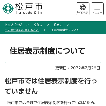
こ
このページの本文へ移動
の
Language
メニュー
ペ
ー
トップページ
くらし
住まい
ジ
その他住まいに関すること
住居表示制度について
の
先
本
頭
文
住居表示制度について
で
こ
す
こ
か
更新日：2022年7月26日
ら
松戸市では住居表示制度を行っ
ていません
松戸市では全域で住居表示制度を行っていないため、