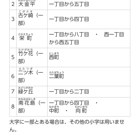
おおがねだいら
2
大金平
一丁目から五丁目
こがさき
古ケ崎
（一
3
一丁目から四丁目
部）
一丁目から八丁目 ・ 西一丁目
さかえちょう
4
栄町
から西五丁目
たけがはな
竹ケ花
（一
にしまち
5
西町
部）
ふたつぎ
二ツ木
（一
ふたばちょう
6
二葉町
部）
みどりがおか
7
緑ケ丘
一丁目から二丁目
みなみはなしま
南花島
（一
一丁目から四丁目 ・
8
なかまち
むかいまち
部）
中町
・
向町
大字に一部とある場合は、その他の小字は用いませ
ん。