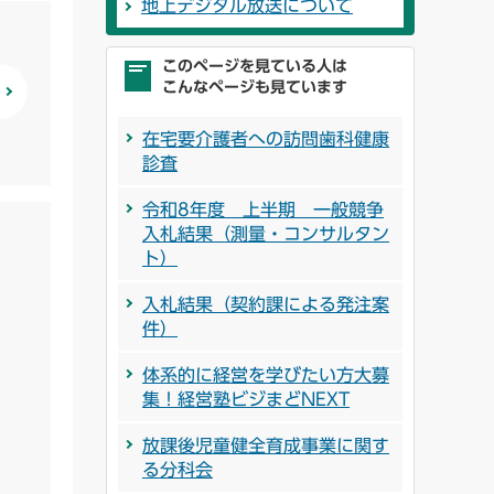
地上デジタル放送について
このページを見ている人は
こんなページも見ています
在宅要介護者への訪問歯科健康
診査
令和8年度 上半期 一般競争
入札結果（測量・コンサルタン
ト）
入札結果（契約課による発注案
件）
体系的に経営を学びたい方大募
集！経営塾ビジまどNEXT
放課後児童健全育成事業に関す
る分科会