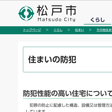
こ
の
ペ
くらし
ー
ジ
トップページ
くらし
住まい
その他住ま
の
先
頭
本
で
文
住まいの防犯
す
こ
こ
か
ら
防犯性能の高い住宅につい
犯罪の防止に配慮した構造、設備又は管理方法
しています。