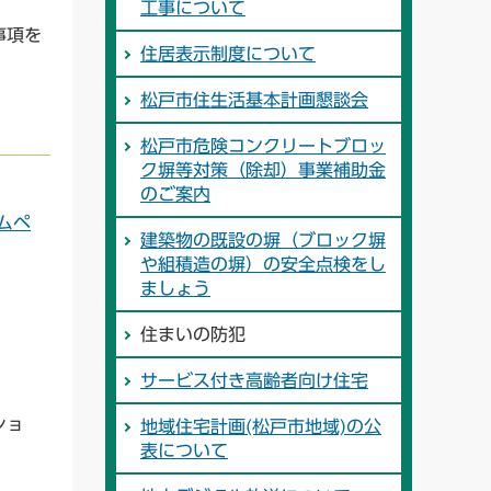
工事について
事項を
住居表示制度について
松戸市住生活基本計画懇談会
松戸市危険コンクリートブロッ
ク塀等対策（除却）事業補助金
のご案内
ムペ
建築物の既設の塀（ブロック塀
や組積造の塀）の安全点検をし
ましょう
住まいの防犯
サービス付き高齢者向け住宅
ショ
地域住宅計画(松戸市地域)の公
表について