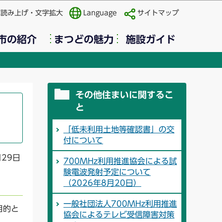
声読み上げ・文字拡大
Language
サイトマップ
市の紹介
まつどの魅力
施設ガイド
その他住まいに関するこ
と
「低未利用土地等確認書」の交
付について
月29日
700MHz利用推進協会による試
験電波発射予定について
（2026年8月20日）
一般社団法人700MHz利用推進
目的と
協会によるテレビ受信障害対策