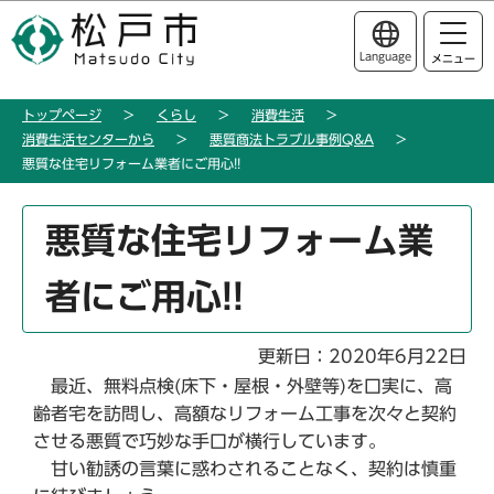
こ
このページの本文へ移動
の
Language
メニュー
ペ
ー
トップページ
くらし
消費生活
ジ
消費生活センターから
悪質商法トラブル事例Q&A
の
悪質な住宅リフォーム業者にご用心!!
先
頭
本
悪質な住宅リフォーム業
で
文
す
こ
者にご用心!!
こ
か
ら
更新日：2020年6月22日
最近、無料点検(床下・屋根・外壁等)を口実に、高
齢者宅を訪問し、高額なリフォーム工事を次々と契約
させる悪質で巧妙な手口が横行しています。
甘い勧誘の言葉に惑わされることなく、契約は慎重