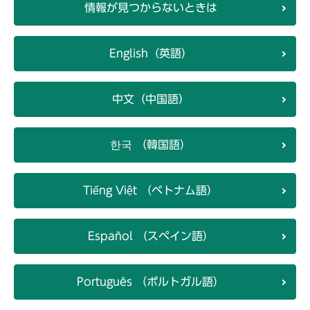
情報が見つからないときは
English（英語）
中文（中国語）
한국 （韓国語）
Tiếng Việt （ベトナム語）
Español （スペイン語）
Português （ポルトガル語）