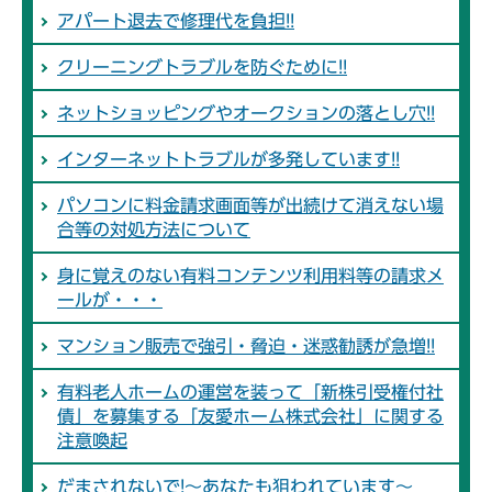
アパート退去で修理代を負担!!
クリーニングトラブルを防ぐために!!
ネットショッピングやオークションの落とし穴!!
インターネットトラブルが多発しています!!
パソコンに料金請求画面等が出続けて消えない場
合等の対処方法について
身に覚えのない有料コンテンツ利用料等の請求メ
ールが・・・
マンション販売で強引・脅迫・迷惑勧誘が急増!!
有料老人ホームの運営を装って「新株引受権付社
債」を募集する「友愛ホーム株式会社」に関する
注意喚起
だまされないで!～あなたも狙われています～