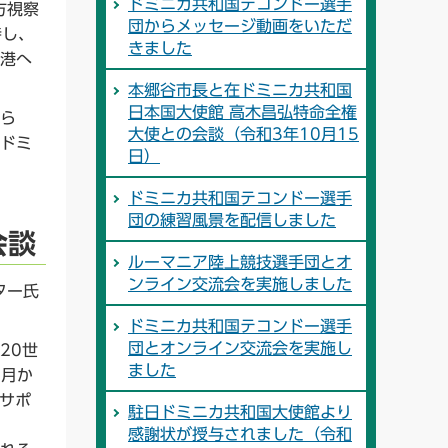
ドミニカ共和国テコンドー選手
方視察
団からメッセージ動画をいただ
待し、
きました
港へ
本郷谷市長と在ドミニカ共和国
日本国大使館 高木昌弘特命全権
ら
大使との会談（令和3年10月15
ドミ
日）
ドミニカ共和国テコンドー選手
団の練習風景を配信しました
会談
ルーマニア陸上競技選手団とオ
ンライン交流会を実施しました
ター氏
ドミニカ共和国テコンドー選手
団とオンライン交流会を実施し
20世
ました
1月か
ひサポ
駐日ドミニカ共和国大使館より
感謝状が授与されました（令和