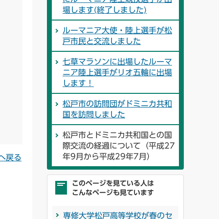
場します(終了しました)
ルーマニア大使・陸上選手が松
戸市民と交流しました
七草マラソンに出場したルーマ
ニア陸上選手がリオ五輪に出場
します！
松戸市の訪問団がドミニカ共和
国を訪問しました
松戸市とドミニカ共和国との国
際交流の経過について（平成27
年9月から平成29年7月）
へ戻る
このページを見ている人は
こんなページも見ています
専修大学松戸高等学校が春のセ