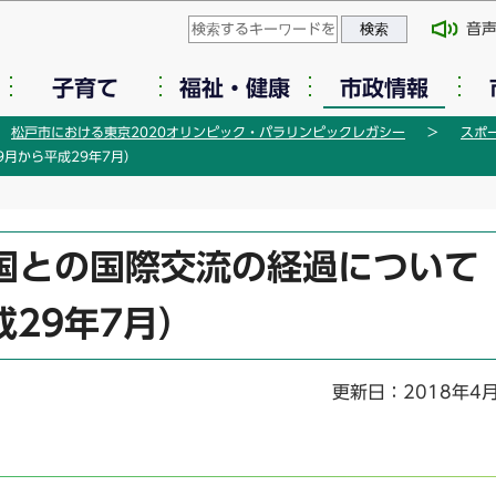
このページの本文へ移動
音
子育て
福祉・健康
市政情報
松戸市における東京2020オリンピック・パラリンピックレガシー
スポ
月から平成29年7月）
国との国際交流の経過について
成29年7月）
更新日：2018年4