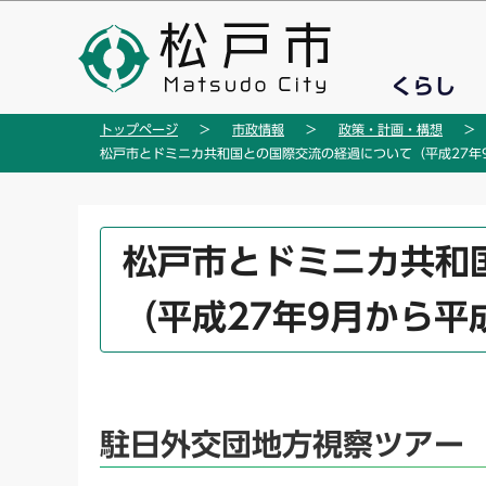
こ
の
ペ
くらし
ー
ジ
トップページ
市政情報
政策・計画・構想
の
松戸市とドミニカ共和国との国際交流の経過について（平成27年9
先
頭
で
本
松戸市とドミニカ共和
す
文
こ
（平成27年9月から平
こ
か
ら
駐日外交団地方視察ツアー