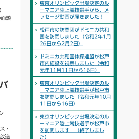
東京オリンピック出場決定のル
ーマニア陸上競技選手から、メ
ア）
ッセージ動画が届きました！
の面談
松戸市の訪問団がドミニカ共和
国を訪問しました（令和2年1月
26日から2月2日）
ドミニカ共和国体操連盟が松戸
市内施設を視察しました（令和
元年11月11日から16日）
バ
東京オリンピック出場決定のル
ーマニア陸上競技選手が松戸市
を訪問しました（令和元年10月
11日から16日）
シ
東京オリンピック出場決定のル
ーマニア陸上競技選手が松戸市
ス・
を訪問します！（終了しまし
放送
た）