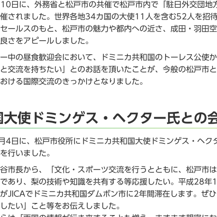
月10日に、外務省と松戸市の共催で松戸市内で「駐日外交団地
催されました。世界各地34カ国の大使11人を含む52人を招
セールスのもと、松戸市の魅力や都内への近さ、成田・羽田空
良さをアピールしました。
ー中の昼食歓迎会において、ドミニカ共和国のトーレス公使か
と交流を持ちたい」とのお話を頂いたことが、今般の松戸市と
おける国際交流のきっかけとなりました。
国大使ドミンゲス・ヘクター氏との
2月4日に、松戸市役所にドミニカ共和国大使ドミンゲス・ヘク
を行いました。
谷市長から、「文化・スポーツ交流を行うとともに、松戸市は
であり、梨の技術や知識を共有する等応援したい。平成28年
がJICAでドミニカ共和国ダムボン市に2年間滞在します。ぜ
したい」こと等をお伝えしました。