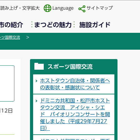
声読み上げ・文字拡大
Language
サイトマップ
市の紹介
まつどの魅力
施設ガイド
ーツ国際交流
スポーツ国際交流
ホストタウン自治体・関係者へ
の表彰状・感謝状について
ドミニカ共和国・松戸市ホスト
タウン交流 アイシャ・シエ
月12日
ド バイオリンコンサートを開
催しました（平成29年7月27
日）