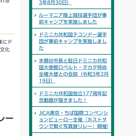
れる
3年8月30日）
ルーマニア陸上競技選手団が事
前キャンプを実施しました
ドミニカ共和国テコンドー選手
団が事前キャンプを実施しまし
象にド
た
文化
本郷谷市長と駐日ドミニカ共和
国大使館ロベルト・タカタ特命
全権大使との会談（令和3年2月
19日）
ドミニカ共和国独立177周年記
念動画が届きました！
JICA東京・ちば国際コンベンシ
レー
ョンビューロー主催『ホストタ
ウンで繋ぐ写真展リレー』開催!