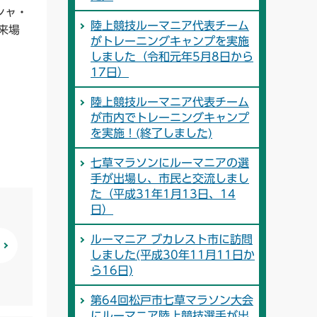
シャ・
陸上競技ルーマニア代表チーム
来場
がトレーニングキャンプを実施
しました（令和元年5月8日から
17日）
陸上競技ルーマニア代表チーム
が市内でトレーニングキャンプ
を実施！(終了しました)
七草マラソンにルーマニアの選
手が出場し、市民と交流しまし
た（平成31年1月13日、14
日）
ルーマニア ブカレスト市に訪問
しました(平成30年11月11日か
ら16日)
第64回松戸市七草マラソン大会
にルーマニア陸上競技選手が出