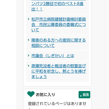
ンバツ2勝目で初のベスト8進
出！！
松戸市立病院建替計画検討委員
会 市民公募委員の委嘱式につ
いて
障害のある方への差別に関する
相談について
市議会（しぎかい）とは
原爆死没者と戦没者の慰霊並び
に平和を祈念し、黙とうを捧げ
ましょう
お気に入り
編集
登録されているページはありませ