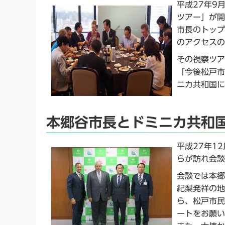
平成27年9
ツアー」が開
市長のトップ
のアクセスの
その視察ツア
「今後松戸市
ニカ共和国に
本郷谷市長とドミニカ共和
平成27年1
らが訪れ会談
会談では本郷
紀梨発祥の地
ら、松戸市民
ートをお願い