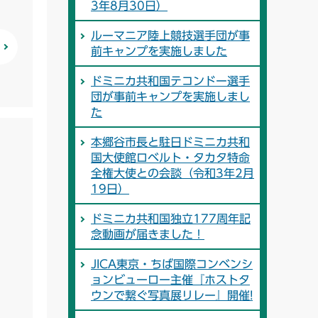
3年8月30日）
ルーマニア陸上競技選手団が事
前キャンプを実施しました
ドミニカ共和国テコンドー選手
団が事前キャンプを実施しまし
た
本郷谷市長と駐日ドミニカ共和
国大使館ロベルト・タカタ特命
全権大使との会談（令和3年2月
19日）
ドミニカ共和国独立177周年記
念動画が届きました！
JICA東京・ちば国際コンベンシ
ョンビューロー主催『ホストタ
ウンで繋ぐ写真展リレー』開催!