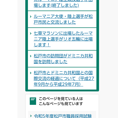
場します(終了しました)
ルーマニア大使・陸上選手が松
戸市民と交流しました
七草マラソンに出場したルーマ
ニア陸上選手がリオ五輪に出場
します！
松戸市の訪問団がドミニカ共和
国を訪問しました
松戸市とドミニカ共和国との国
際交流の経過について（平成27
年9月から平成29年7月）
このページを見ている人は
こんなページも見ています
令和5年度松戸市職員採用試験