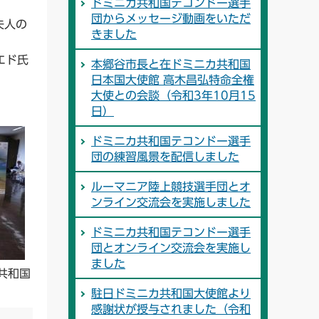
ドミニカ共和国テコンドー選手
団からメッセージ動画をいただ
夫人の
きました
エド氏
本郷谷市長と在ドミニカ共和国
日本国大使館 高木昌弘特命全権
大使との会談（令和3年10月15
日）
ドミニカ共和国テコンドー選手
団の練習風景を配信しました
ルーマニア陸上競技選手団とオ
ンライン交流会を実施しました
ドミニカ共和国テコンドー選手
団とオンライン交流会を実施し
ました
共和国
駐日ドミニカ共和国大使館より
感謝状が授与されました（令和