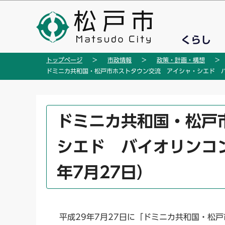
こ
の
ペ
くらし
ー
ジ
トップページ
市政情報
政策・計画・構想
の
ドミニカ共和国・松戸市ホストタウン交流 アイシャ・シエド バ
先
頭
で
本
ドミニカ共和国・松戸
す
文
こ
シエド バイオリンコ
こ
か
年7月27日）
ら
平成29年7月27日に「ドミニカ共和国・松