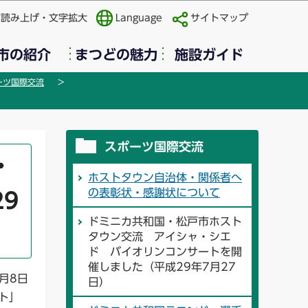
声読み上げ・文字拡大
Language
サイトマップ
市の紹介
まつどの魅力
施設ガイド
ーツ国際交流
スポーツ国際交流
・
ホストタウン自治体・関係者へ
の表彰状・感謝状について
9
ドミニカ共和国・松戸市ホスト
タウン交流 アイシャ・シエ
ド バイオリンコンサートを開
催しました（平成29年7月27
月8日
日）
ト」