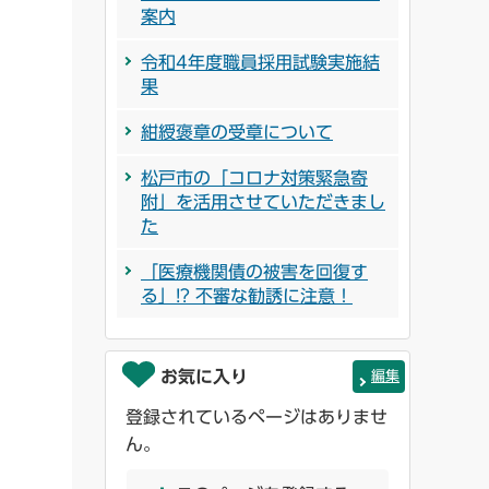
案内
令和4年度職員採用試験実施結
果
紺綬褒章の受章について
松戸市の「コロナ対策緊急寄
附」を活用させていただきまし
た
「医療機関債の被害を回復す
る」!? 不審な勧誘に注意！
お気に入り
編集
登録されているページはありませ
ん。