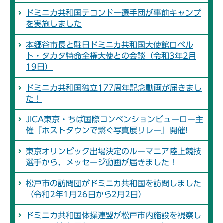
ドミニカ共和国テコンドー選手団が事前キャンプ
を実施しました
本郷谷市長と駐日ドミニカ共和国大使館ロベル
ト・タカタ特命全権大使との会談（令和3年2月
19日）
ドミニカ共和国独立177周年記念動画が届きまし
た！
JICA東京・ちば国際コンベンションビューロー主
催『ホストタウンで繋ぐ写真展リレー』開催!
東京オリンピック出場決定のルーマニア陸上競技
選手から、メッセージ動画が届きました！
松戸市の訪問団がドミニカ共和国を訪問しました
（令和2年1月26日から2月2日）
ドミニカ共和国体操連盟が松戸市内施設を視察し