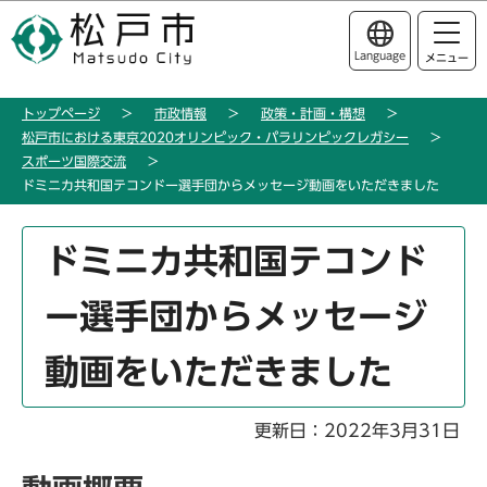
こ
このページの本文へ移動
の
Language
メニュー
ペ
ー
トップページ
市政情報
政策・計画・構想
ジ
松戸市における東京2020オリンピック・パラリンピックレガシー
の
スポーツ国際交流
先
ドミニカ共和国テコンドー選手団からメッセージ動画をいただきました
頭
で
本
ドミニカ共和国テコンド
す
文
こ
ー選手団からメッセージ
こ
か
動画をいただきました
ら
更新日：2022年3月31日