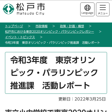
こ
このページの本文へ移動
の
Language
メニュー
ペ
ー
トップページ
市政情報
政策・計画・構想
ジ
松戸市における東京2020オリンピック・パラリンピックレガシー
の
イベント・トピックス
先
令和3年度 東京オリンピック・パラリンピック推進課 活動レポート
頭
で
本
令和3年度 東京オリン
す
文
こ
ピック・パラリンピック
こ
か
推進課 活動レポート
ら
更新日：2022年3月25日