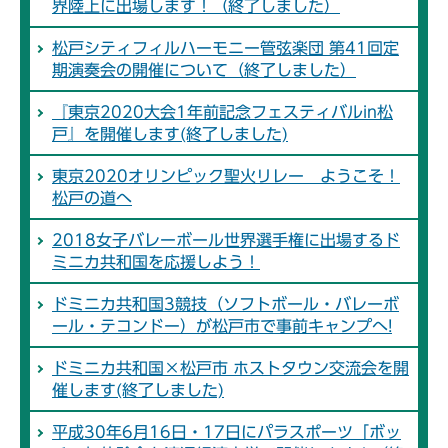
界陸上に出場します！（終了しました）
松戸シティフィルハーモニー管弦楽団 第41回定
期演奏会の開催について（終了しました）
『東京2020大会1年前記念フェスティバルin松
戸』を開催します(終了しました)
東京2020オリンピック聖火リレー ようこそ！
松戸の道へ
2018女子バレーボール世界選手権に出場するド
ミニカ共和国を応援しよう！
ドミニカ共和国3競技（ソフトボール・バレーボ
ール・テコンドー）が松戸市で事前キャンプへ!
ドミニカ共和国×松戸市 ホストタウン交流会を開
催します(終了しました)
平成30年6月16日・17日にパラスポーツ「ボッ