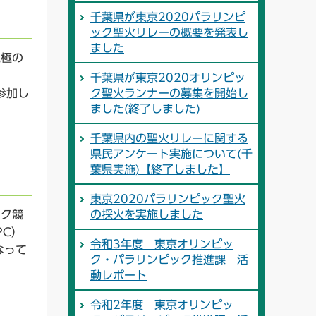
千葉県が東京2020パラリンピ
ック聖火リレーの概要を発表し
ました
究極の
千葉県が東京2020オリンピッ
参加し
ク聖火ランナーの募集を開始し
ました(終了しました)
千葉県内の聖火リレーに関する
県民アンケート実施について(千
葉県実施)【終了しました】
東京2020パラリンピック聖火
ック競
の採火を実施しました
PC）
令和3年度 東京オリンピッ
なって
ク・パラリンピック推進課 活
動レポート
令和2年度 東京オリンピッ