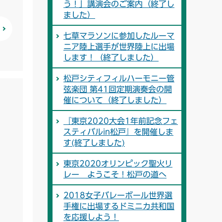
う！」講演会のご案内（終了し
ました）
七草マラソンに参加したルーマ
ニア陸上選手が世界陸上に出場
します！（終了しました）
松戸シティフィルハーモニー管
弦楽団 第41回定期演奏会の開
催について（終了しました）
『東京2020大会1年前記念フェ
スティバルin松戸』を開催しま
す(終了しました)
東京2020オリンピック聖火リ
レー ようこそ！松戸の道へ
2018女子バレーボール世界選
手権に出場するドミニカ共和国
を応援しよう！