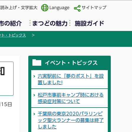
声読み上げ・文字拡大
Language
サイトマップ
市の紹介
まつどの魅力
施設ガイド
ント・トピックス
イベント・トピックス
知
六実駅前に「夢のポスト」を設
置しました!
松戸市事前キャンプ時における
感染症対策について
月15日
千葉県の東京2020パラリンピ
ック聖火ランナーの募集は終了
しました