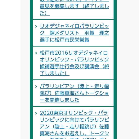
意見を募集します（終了しまし
た）
リオデジャネイロパラリンピッ
ク 銅メダリスト 羽賀 理之
選手に松戸市民栄誉賞
松戸市2016リオデジャネイロ
オリンピック・パラリンピック
候補選手壮行会及び講演会（終
了しました）
パラリンピアン（陸上・走り幅
跳び）佐藤真海さんトークショ
ーを開催しました
2020東京オリンピック・パラ
リンピックに向けてパラリンピ
アン（陸上・走り幅跳び）佐藤
真海さんをお迎えし、トークシ