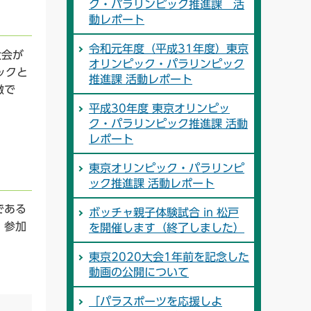
ク・パラリンピック推進課 活
動レポート
令和元年度（平成31年度）東京
大会が
オリンピック・パラリンピック
ックと
推進課 活動レポート
徴で
平成30年度 東京オリンピッ
ク・パラリンピック推進課 活動
レポート
東京オリンピック・パラリンピ
ック推進課 活動レポート
である
ボッチャ親子体験試合 in 松戸
、参加
を開催します（終了しました）
東京2020大会1年前を記念した
動画の公開について
「パラスポーツを応援しよ