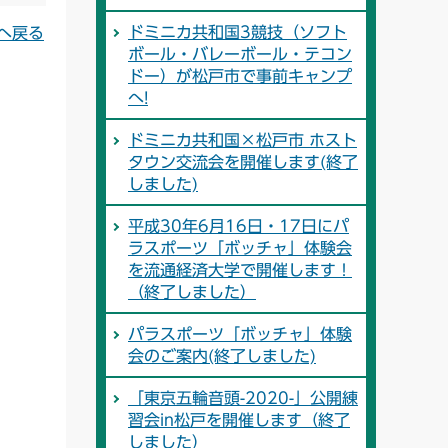
ドミニカ共和国3競技（ソフト
へ戻る
ボール・バレーボール・テコン
ドー）が松戸市で事前キャンプ
へ!
ドミニカ共和国×松戸市 ホスト
タウン交流会を開催します(終了
しました)
平成30年6月16日・17日にパ
ラスポーツ「ボッチャ」体験会
を流通経済大学で開催します！
（終了しました）
パラスポーツ「ボッチャ」体験
会のご案内(終了しました)
「東京五輪音頭-2020-」公開練
習会in松戸を開催します（終了
しました）