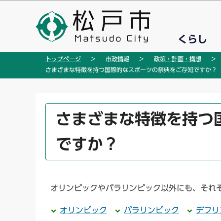
こ
の
ペ
くらし
ー
ジ
トップページ
市政情報
政策・計画・構想
の
さまざまな特徴を持つ国際的なスポーツの祭典をご存知ですか？
先
頭
で
本
さまざまな特徴を持つ
す
文
こ
ですか？
こ
か
ら
オリンピックやパラリンピック以外にも、それ
オリンピック
パラリンピック
デフリ