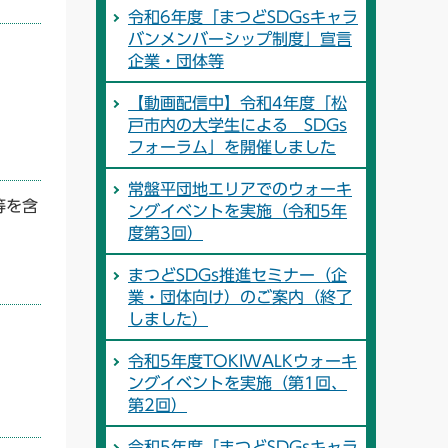
令和6年度「まつどSDGsキャラ
バンメンバーシップ制度」宣言
企業・団体等
【動画配信中】令和4年度「松
戸市内の大学生による SDGs
フォーラム」を開催しました
常盤平団地エリアでのウォーキ
等を含
ングイベントを実施（令和5年
度第3回）
まつどSDGs推進セミナー（企
業・団体向け）のご案内（終了
しました）
令和5年度TOKIWALKウォーキ
ングイベントを実施（第1回、
第2回）
令和5年度「まつどSDGsキャラ