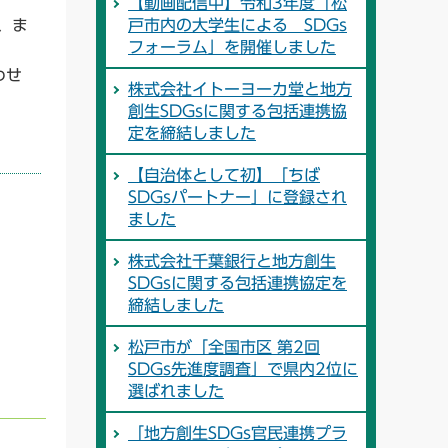
【動画配信中】令和3年度「松
、ま
戸市内の大学生による SDGs
フォーラム」を開催しました
わせ
株式会社イトーヨーカ堂と地方
創生SDGsに関する包括連携協
定を締結しました
【自治体として初】「ちば
SDGsパートナー」に登録され
ました
株式会社千葉銀行と地方創生
SDGsに関する包括連携協定を
締結しました
松戸市が「全国市区 第2回
SDGs先進度調査」で県内2位に
選ばれました
「地方創生SDGs官民連携プラ