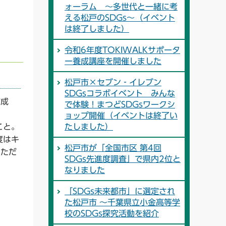
ォーラム ～多世代と一緒に考
える松戸のSDGs～（イベント
は終了しました）
令和6年度TOKIWALKサポータ
ー養成講座を開催しました
松戸市×セブン‐イレブン
SDGsコラボイベント みんな
作成
で体験！まつどSDGsワークシ
ョップ開催（イベントは終了い
こと。
たしました）
度はキ
松戸市が「全国市区 第4回
いただ
SDGs先進度調査」で県内2位と
なりました
「SDGs未来都市」に選定され
た松戸市 ～千葉県立小金高等学
校のSDGs探究活動を紹介