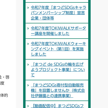
令和7年度「まつどSDGsキャラ
バンメンバーシップ制度」宣言
企業・団体等
令和7年度TOKIWALKサポータ
ー講座を開催しました
令和7年度TOKIWALKウォーキ
ングイベント（第1回）を実施
しました
「まつど de SDGsの輪を広げ
ようプロジェクト事業」につい
て
及・啓
制度
「まつどSDGs寄付型自動販売
機」を設置しませんか（株式会
具体的
社伊藤園との連携事業）
【動画配信中】まつどSDGsフ