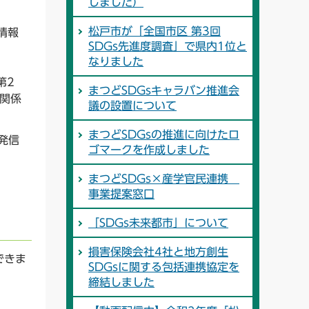
しました）
松戸市が「全国市区 第3回
情報
SDGs先進度調査」で県内1位と
なりました
第2
まつどSDGsキャラバン推進会
関係
議の設置について
まつどSDGsの推進に向けたロ
で発信
ゴマークを作成しました
まつどSDGs×産学官民連携
事業提案窓口
「SDGs未来都市」について
損害保険会社4社と地方創生
できま
SDGsに関する包括連携協定を
締結しました