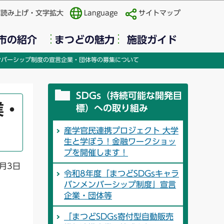
声読み上げ・文字拡大
Language
サイトマップ
市の紹介
まつどの魅力
施設ガイド
ンバーシップ制度の宣言企業・団体等の募集について
SDGs（持続可能な開発目
業・
標）への取り組み
産学官民連携プロジェクト 大学
生と学ぼう！金融ワークショッ
プを開催します！
月3日
令和8年度「まつどSDGsキャラ
バンメンバーシップ制度」宣言
企業・団体等
「まつどSDGs寄付型自動販売