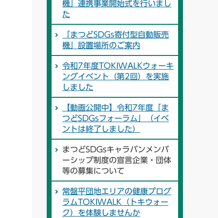
機」連携事業開始式を行いまし
た
「まつどSDGs寄付型自動販売
機」設置場所のご案内
令和7年度TOKIWALKウォーキ
ングイベント（第2回）を実施
しました
【動画公開中】令和7年度「ま
つどSDGsフォーラム」（イベ
ントは終了しました）
まつどSDGsキャラバンメンバ
ーシップ制度の宣言企業・団体
等の募集について
常盤平団地エリアの健康プログ
ラムTOKIWALK（トキウォー
ク）を体験しませんか