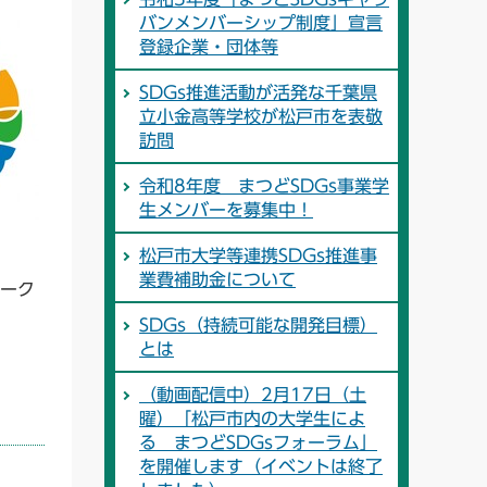
バンメンバーシップ制度」宣言
登録企業・団体等
SDGs推進活動が活発な千葉県
立小金高等学校が松戸市を表敬
訪問
令和8年度 まつどSDGs事業学
生メンバーを募集中！
松戸市大学等連携SDGs推進事
業費補助金について
マーク
SDGs（持続可能な開発目標）
とは
（動画配信中）2月17日（土
曜）「松戸市内の大学生によ
る まつどSDGsフォーラム」
を開催します（イベントは終了