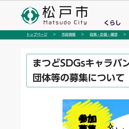
こ
の
ペ
くらし
ー
ジ
トップページ
市政情報
政策・計画・構想
の
先
頭
本
まつどSDGsキャラ
で
文
す
こ
団体等の募集について
こ
か
ら