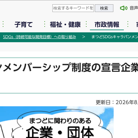
このページの本文へ移動
音
子育て
福祉・健康
市政情報
SDGs（持続可能な開発目標）への取り組み
まつどSDGsキャラバンメ
バンメンバーシップ制度の宣言企
更新日：2026年8