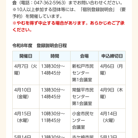
会
（電話：047-362-5963）までお問い合わせください。
※10人以上参加する団体等には、「個別登録説明会」（要
予約）を開催しています。
※やむを得ず中止する場合があります。あらかじめご了承
ください。
令和8年度 登録説明会日程
開催日
時間
会場
申込締切日
4月7日（火
13時30分～
新松戸市民
4月6日（月
曜）
14時45分
センター
曜）
第1会議室
4月10日
13時30分～
常盤平市民
4月9日（木
（金曜）
14時45分
センター
曜）
第1会議室
4月15日
10時30分～
小金市民セ
4月14日
（水曜）
11時45分
ンター
（火曜）
会議室
5月14日
13時30分～
古ケ崎市民
5月13日