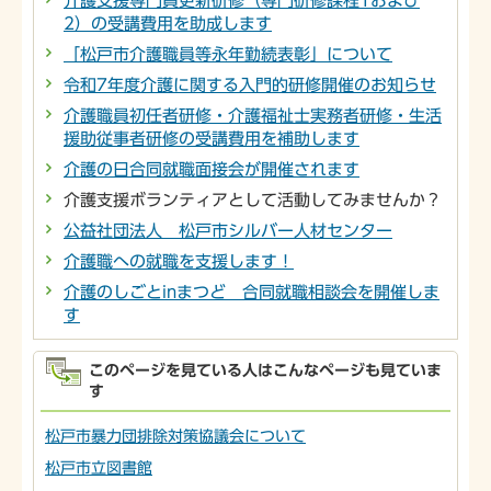
介護支援専門員更新研修（専門研修課程1および
2）の受講費用を助成します
「松戸市介護職員等永年勤続表彰」について
令和7年度介護に関する入門的研修開催のお知らせ
介護職員初任者研修・介護福祉士実務者研修・生活
援助従事者研修の受講費用を補助します
介護の日合同就職面接会が開催されます
介護支援ボランティアとして活動してみませんか？
公益社団法人 松戸市シルバー人材センター
介護職への就職を支援します！
介護のしごとinまつど 合同就職相談会を開催しま
す
このページを見ている人はこんなページも見ていま
す
松戸市暴力団排除対策協議会について
松戸市立図書館