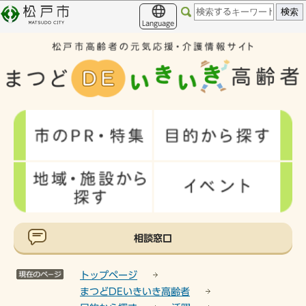
こ
このページの本文へ移動
の
Language
ペ
ー
ジ
の
先
頭
で
す
相談窓口
トップページ
まつどDEいきいき高齢者