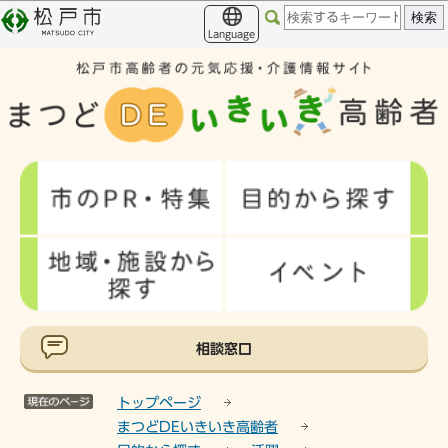
こ
このページの本文へ移動
の
Language
ペ
ー
ジ
の
先
頭
で
す
相談窓口
トップページ
まつどDEいきいき高齢者