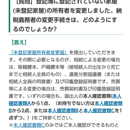
【質問】登記簿に登記されていない家屋
(未登記家屋)の所有者を変更しました。納
税義務者の変更手続きは、どのようにす
るのでしょうか?
【答え】
「未登記家屋所有者変更届」
を提出していただきま
す。その際に必要となるのが、相続による変更の場合
は、除籍謄本、戸籍謄本等（被相続人の出生から死亡
までと相続人全員のもの）、遺産分割協議書（または
相続人全員の同意書）及び印鑑登録証明書です。売買
等による変更の場合は、売買契約書及び印鑑登録証明
書です。いずれの場合も、届出人の
本人確認書類{
本人
確認書類A
から1点、（お持ちでない方は
本人確認書類
B
から2点、または
本人確認書類B
と
本人確認書類C
を1
点ずつ。）}
をご持参ください。
※
本人確認書類C
のみではご本人確認ができるものと