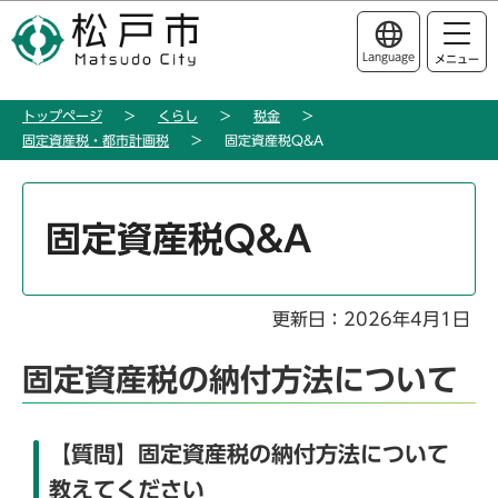
こ
このページの本文へ移動
の
Language
メニュー
ペ
ー
トップページ
くらし
税金
ジ
固定資産税・都市計画税
固定資産税Q&A
の
先
本
頭
文
固定資産税Q&A
で
こ
す
こ
か
更新日：2026年4月1日
ら
固定資産税の納付方法について
【質問】固定資産税の納付方法について
教えてください