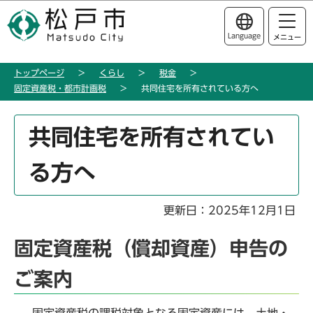
こ
このページの本文へ移動
の
Language
メニュー
ペ
ー
トップページ
くらし
税金
ジ
固定資産税・都市計画税
共同住宅を所有されている方へ
の
先
本
頭
共同住宅を所有されてい
文
で
こ
す
る方へ
こ
か
ら
更新日：2025年12月1日
固定資産税（償却資産）申告の
ご案内
固定資産税の課税対象となる固定資産には、土地・