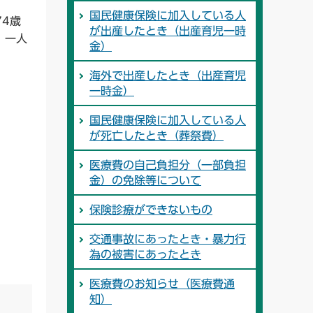
国民健康保険に加入している人
4歳
が出産したとき（出産育児一時
、一人
金）
海外で出産したとき（出産育児
一時金）
国民健康保険に加入している人
が死亡したとき（葬祭費）
医療費の自己負担分（一部負担
金）の免除等について
保険診療ができないもの
交通事故にあったとき・暴力行
為の被害にあったとき
医療費のお知らせ（医療費通
知）