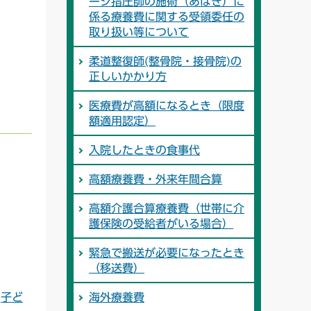
ージ指圧師の施術（あはき）に
係る療養費に関する受領委任の
取り扱い等について
柔道整復師(整骨院・接骨院)の
正しいかかり方
医療費が高額になるとき（限度
額適用認定）
入院したときの食事代
高額療養費・外来年間合算
高額介護合算療養費（世帯に介
護保険の受給者がいる場合）
緊急で搬送が必要になったとき
（移送費）
は
子ど
海外療養費