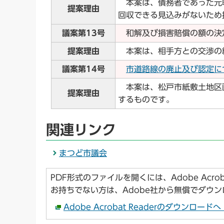
本案は、債務者であった元
提案理由
回収できる見込みがないため
議案第13号
和解及び損害賠償の額の決
提案理由
本案は、相手方との交渉の
議案第14号
市道路線の廃止及び認定につい
本案は、松戸市紙敷土地区
提案理由
するものです。
関連リンク
まつど市議会
PDF形式のファイルを開くには、Adobe Acroba
お持ちでない方は、Adobe社から無償でダウ
Adobe Acrobat Readerのダウンロー