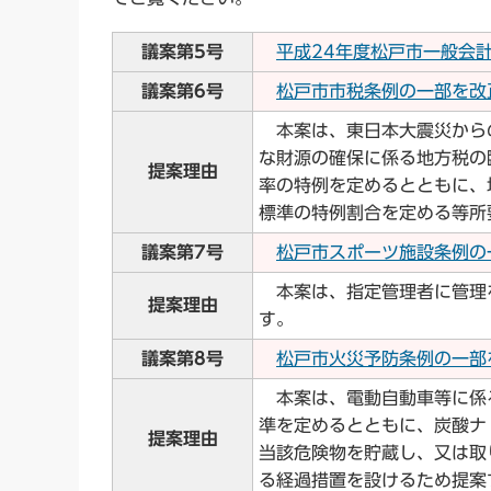
議案第5号
平成24年度松戸市一般会計補
議案第6号
松戸市市税条例の一部を改正す
本案は、東日本大震災から
な財源の確保に係る地方税の
提案理由
率の特例を定めるとともに、
標準の特例割合を定める等所
議案第7号
松戸市スポーツ施設条例の一
本案は、指定管理者に管理
提案理由
す。
議案第8号
松戸市火災予防条例の一部を
本案は、電動自動車等に係
準を定めるとともに、炭酸ナ
提案理由
当該危険物を貯蔵し、又は取
る経過措置を設けるため提案