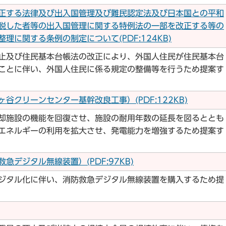
正する法律及び出入国管理及び難民認定法及び日本国との平和
脱した者等の出入国管理に関する特例法の一部を改正する等の
理に関する条例の制定について(PDF:124KB)
止及び住民基本台帳法の改正により、外国人住民が住民基本台
ことに伴い、外国人住民に係る規定の整備等を行うため提案す
谷クリーンセンター基幹改良工事）(PDF:122KB)
却施設の機能を回復させ、施設の耐用年数の延長を図るととも
エネルギーの利用を拡大させ、発電能力を増強するため提案す
デジタル無線装置）(PDF:97KB)
ジタル化に伴い、消防救急デジタル無線装置を購入するため提