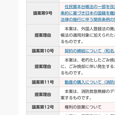
住民基本台帳法の一部を改
議案第9号
条約に基づき日本の国籍を離
法律の施行に伴う関係条例の整
本案は、外国人登録法の廃
提案理由
帳法の適用対象に加えられた
るものです。
議案第10号
契約の締結について（和名ヶ
本案は、老朽化したごみ焼
提案理由
に、ごみ焼却に伴い発生する
るものです。
議案第11号
動産の購入について（消防救急
本案は、消防救急無線のデ
提案理由
案するものです。
議案第12号
権利の放棄について