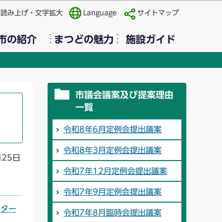
声読み上げ・文字拡大
Language
サイトマップ
市の紹介
まつどの魅力
施設ガイド
市議会議案及び提案理由
一覧
令和8年6月定例会提出議案
令和8年3月定例会提出議案
月25日
令和7年12月定例会提出議案
令和7年9月定例会提出議案
ンター
令和7年8月臨時会提出議案