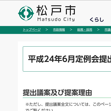
こ
の
ペ
くらし
ー
ジ
トップページ
市政情報
総務・採用
市議
の
先
頭
本
で
文
平成24年6月定例会提
す
こ
こ
か
ら
提出議案及び提案理由
※ただし、提出議案全文については、このペー
でご覧ください。