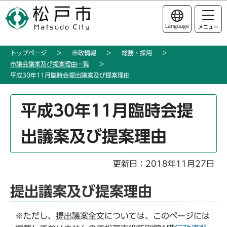
こ
このページの本文へ移動
の
Language
メニュー
ペ
ー
トップページ
市政情報
総務・採用
ジ
市議会議案及び提案理由一覧
の
平成30年11月臨時会提出議案及び提案理由
先
頭
本
平成30年11月臨時会提
で
文
す
こ
出議案及び提案理由
こ
か
ら
更新日：2018年11月27日
提出議案及び提案理由
※ただし、提出議案全文については、このページには