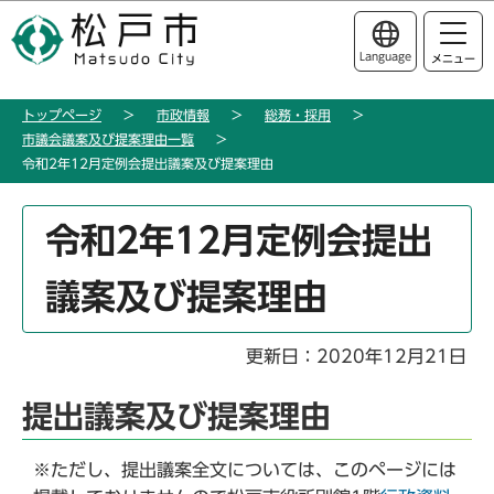
こ
このページの本文へ移動
の
Language
メニュー
ペ
ー
トップページ
市政情報
総務・採用
ジ
市議会議案及び提案理由一覧
の
令和2年12月定例会提出議案及び提案理由
先
頭
本
令和2年12月定例会提出
で
文
す
こ
議案及び提案理由
こ
か
ら
更新日：2020年12月21日
提出議案及び提案理由
※ただし、提出議案全文については、このページには