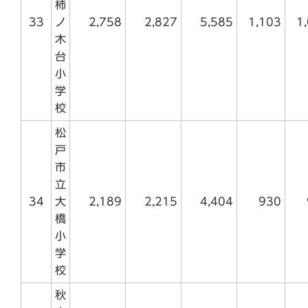
柿
33
ノ
2,758
2,827
5,585
1,103
1
木
台
小
学
校
松
戸
市
立
34
大
2,189
2,215
4,404
930
橋
小
学
校
秋