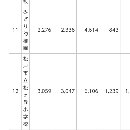
校
み
ど
り
11
2,276
2,338
4,614
843
幼
稚
園
松
戸
市
立
松
12
3,059
3,047
6,106
1,239
1
ヶ
丘
小
学
校