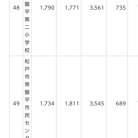
盤
48
1,790
1,771
3,561
735
平
第
二
小
学
校
松
戸
市
常
盤
平
49
1,734
1,811
3,545
689
市
民
セ
ン