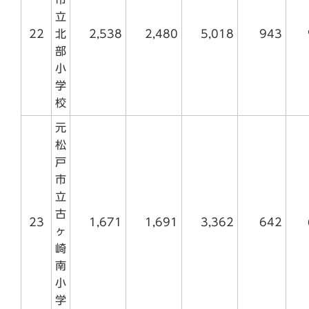
立
22
北
2,538
2,480
5,018
943
部
小
学
校
元
松
戸
市
立
古
23
1,671
1,691
3,362
642
ヶ
崎
南
小
学