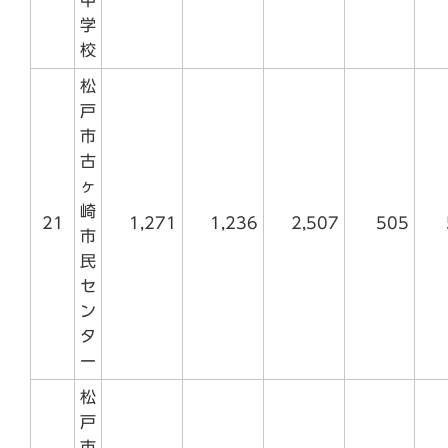
学
校
松
戸
市
古
ヶ
崎
21
1,271
1,236
2,507
505
市
民
セ
ン
タ
ー
松
戸
市