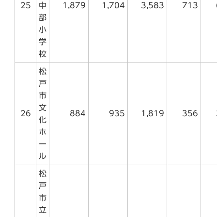
25
中
1,879
1,704
3,583
713
部
小
学
校
松
戸
市
文
26
884
935
1,819
356
化
ホ
ー
ル
松
戸
市
立