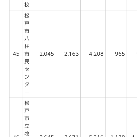
校
松
戸
市
八
柱
45
市
2,045
2,163
4,208
965
民
セ
ン
タ
ー
松
戸
市
立
牧