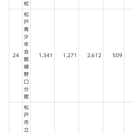
校
松
戸
青
少
年
会
24
1,341
1,271
2,612
509
館
樋
野
口
分
館
松
戸
市
立