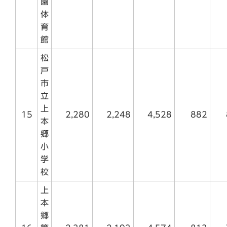
園
体
育
館
松
戸
市
立
上
15
2,280
2,248
4,528
882
本
郷
小
学
校
上
本
郷