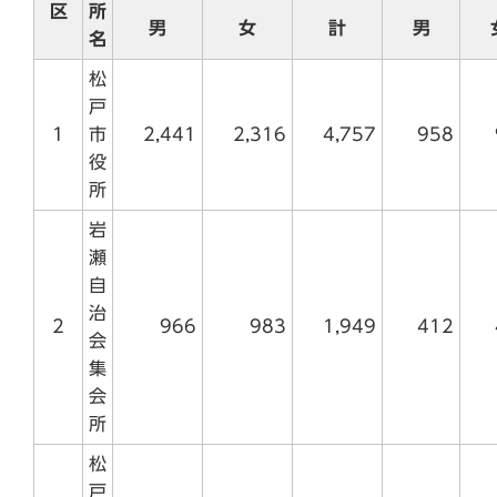
区
所
男
女
計
男
名
松
戸
1
市
2,441
2,316
4,757
958
役
所
岩
瀬
自
治
2
966
983
1,949
412
会
集
会
所
松
戸