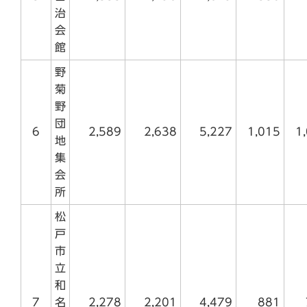
治
会
館
野
菊
野
団
6
2,589
2,638
5,227
1,015
1
地
集
会
所
松
戸
市
立
和
7
名
2,278
2,201
4,479
881