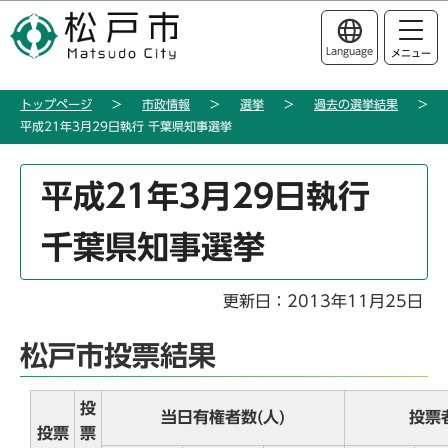
こ
このページの本文へ移動
の
Language
メニュー
ペ
ー
トップページ
市政情報
選挙
過去の選挙結果
ジ
平成21年3月29日執行 千葉県知事選挙
の
先
本
頭
平成21年3月29日執行
文
で
こ
す
千葉県知事選挙
こ
か
ら
更新日：2013年11月25日
松戸市投票結果
投
当日有権者数(人)
投票
投票
票