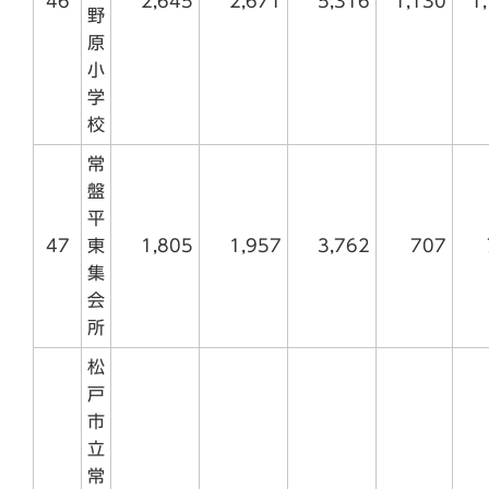
46
2,645
2,671
5,316
1,130
1
野
原
小
学
校
常
盤
平
47
東
1,805
1,957
3,762
707
集
会
所
松
戸
市
立
常