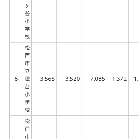
ヶ
谷
小
学
校
松
戸
市
立
8
稔
3,565
3,520
7,085
1,372
1
台
小
学
校
松
戸
市