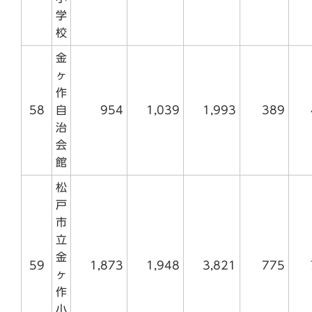
学
校
金
ヶ
作
58
自
954
1,039
1,993
389
治
会
館
松
戸
市
立
金
59
1,873
1,948
3,821
775
ヶ
作
小