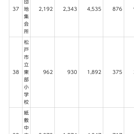
団
37
地
2,192
2,343
4,535
876
集
会
所
松
戸
市
立
38
東
962
930
1,892
375
部
小
学
校
紙
敷
中