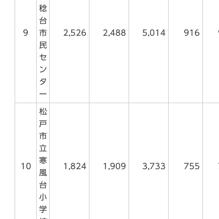
稔
台
9
市
2,526
2,488
5,014
916
民
セ
ン
タ
ー
松
戸
市
立
寒
10
1,824
1,909
3,733
755
風
台
小
学