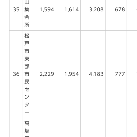
山
35
集
1,594
1,614
3,208
678
会
所
松
戸
市
東
部
36
市
2,229
1,954
4,183
777
民
セ
ン
タ
ー
高
塚