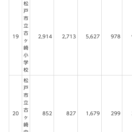
松
戸
市
立
古
19
2,914
2,713
5,627
978
ヶ
崎
小
学
校
松
戸
市
立
古
20
852
827
1,679
299
ヶ
崎
中