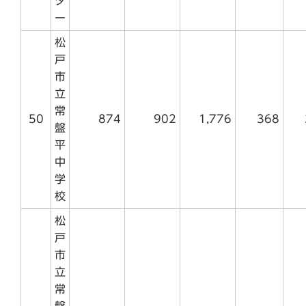
タ
ー
松
戸
市
立
常
50
874
902
1,776
368
盤
平
中
学
校
松
戸
市
立
常
盤