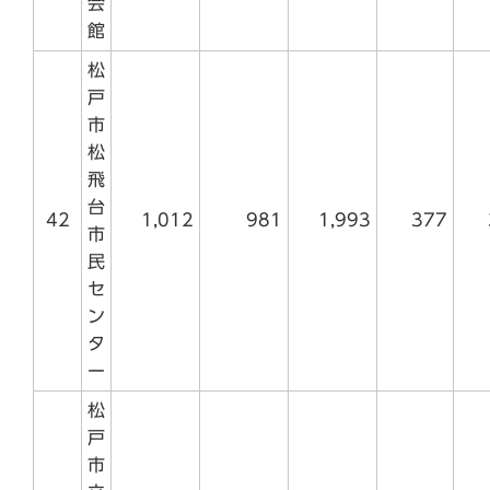
会
館
松
戸
市
松
飛
台
42
1,012
981
1,993
377
市
民
セ
ン
タ
ー
松
戸
市