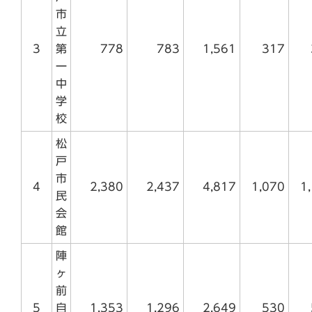
市
立
3
第
778
783
1,561
317
一
中
学
校
松
戸
市
4
2,380
2,437
4,817
1,070
1
民
会
館
陣
ヶ
前
5
自
1,353
1,296
2,649
530