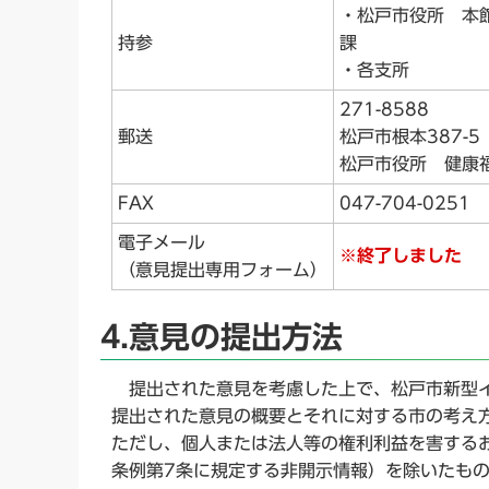
・松戸市役所 本
持参
課
・各支所
271-8588
郵送
松戸市根本387-5
松戸市役所 健康
FAX
047-704-0251
電子メール
※終了しました
（意見提出専用フォーム）
4.意見の提出方法
提出された意見を考慮した上で、松戸市新型イ
提出された意見の概要とそれに対する市の考え
ただし、個人または法人等の権利利益を害する
条例第7条に規定する非開示情報）を除いたも