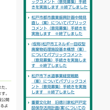
ックコメント（意見募集）手続
きを実施します ※終了しました
松戸市都市農業振興計画中間見
直し（案）についてパブリック
コメント（意見募集）手続きを
実施します ※終了しました
(仮称)松戸市エネルギー回収型
廃棄物処理施設基本構想（案）
についてパブリックコメント
（意見募集）手続きを実施しま
す ※終了しました
松戸市下水道事業経営戦略
（案）についてパブリックコメ
ント（意見募集）手続きを実施
また、
します ※終了しました
ます。
報公開
重要文化財 旧徳川家松戸戸定
きるよ
邸保存活用計画(案)についての