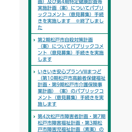
画）及び第4期特定健康診査等
実施計画（案）についてパブリ
ックコメント（意見募集）手続
きを実施します ※終了しまし
た
第2期松戸市自殺対策計画
（案）についてパブリックコメ
ント（意見募集）手続きを実施
します
いきいき安心プランVIIIまつど
（第10期松戸市高齢者保健福祉
計画・第9期松戸市介護保険事
業計画）（案）のパブリックコ
メント（意見募集）手続きを実
施します
第4次松戸市障害者計画・第7期
松戸市障害福祉計画・第3期松
戸市障害児福祉計画（素案）の