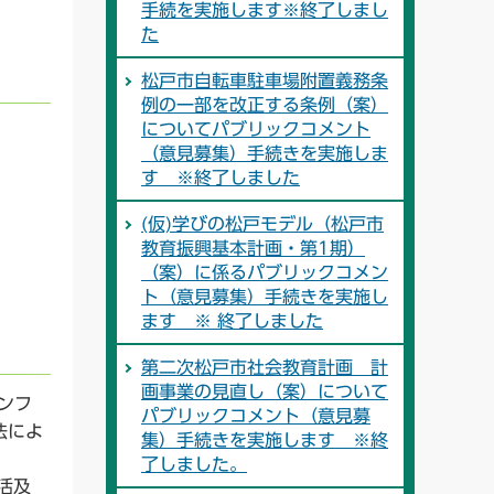
手続を実施します※終了しまし
た
松戸市自転車駐車場附置義務条
例の一部を改正する条例（案）
についてパブリックコメント
（意見募集）手続きを実施しま
す ※終了しました
(仮)学びの松戸モデル（松戸市
教育振興基本計画・第1期）
（案）に係るパブリックコメン
ト（意見募集）手続きを実施し
ます ※ 終了しました
第二次松戸市社会教育計画 計
画事業の見直し（案）について
ンフ
パブリックコメント（意見募
法によ
集）手続きを実施します ※終
了しました。
活及