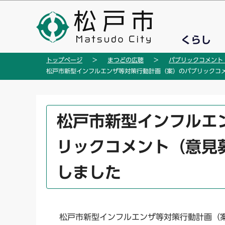
こ
の
ペ
くらし
ー
ジ
トップページ
まつどの広聴
パブリックコメント
の
松戸市新型インフルエンザ等対策行動計画（案）のパブリックコ
先
頭
で
本
松戸市新型インフルエ
す
文
こ
リックコメント（意見
こ
か
しました
ら
松戸市新型インフルエンザ等対策行動計画（案