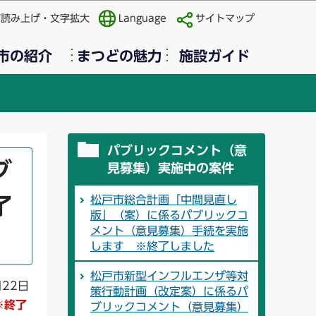
声読み上げ・文字拡大
Language
サイトマップ
市の紹介
まつどの魅力
施設ガイド
パブリックコメント（意
ブ
見募集）実施中の案件
松戸市総合計画「中間見直し
了
版」（案）に係るパブリックコ
メント（意見募集）手続を実施
します ※終了しました
松戸市新型インフルエンザ等対
月22日
策行動計画（改定案）に係るパ
※終了
ブリックコメント（意見募集）