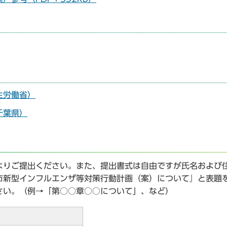
生労働省）
千葉県）
りご提出ください。また、提出書式は自由ですが氏名および
市新型インフルエンザ等対策行動計画（案）について』と表題
さい。（例→「第○○章○○について」、など）