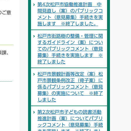
第4次松戸市協働推進計画 中
間見直し（案）のパブリックコ
のご意
メント（意見募集）手続きを実
施します ※終了しました。
松戸市街路樹の整備・管理に関
するガイドライン（案）につい
てのパブリックコメント（意見
策課、
募集）手続きを実施します ※
終了しました
松戸市景観計画等改定（案）松
戸市景観条例改正（骨子案）に
係るパブリックコメント（意見
募集）の実施について ※終了
しました
第2次松戸市子どもの読書活動
推進計画（案）についてパブリ
ックコメント（意見募集）手続