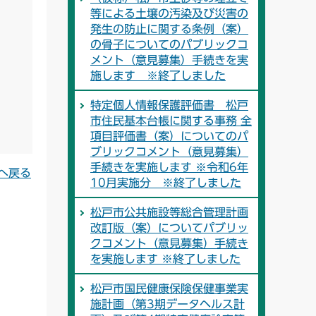
等による土壌の汚染及び災害の
発生の防止に関する条例（案）
の骨子についてのパブリックコ
メント（意見募集）手続きを実
施します ※終了しました
特定個人情報保護評価書 松戸
市住民基本台帳に関する事務 全
項目評価書（案）についてのパ
ブリックコメント（意見募集）
手続きを実施します ※令和6年
へ戻る
10月実施分 ※終了しました
松戸市公共施設等総合管理計画
改訂版（案）についてパブリッ
クコメント（意見募集）手続き
を実施します ※終了しました
松戸市国民健康保険保健事業実
施計画（第3期データヘルス計