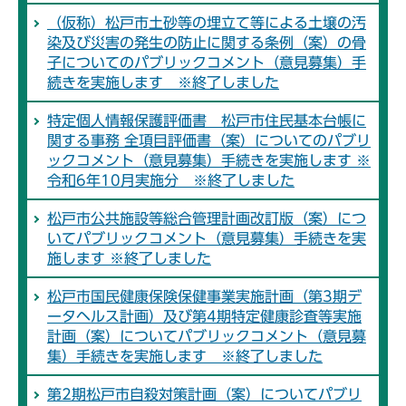
（仮称）松戸市土砂等の埋立て等による土壌の汚
染及び災害の発生の防止に関する条例（案）の骨
子についてのパブリックコメント（意見募集）手
続きを実施します ※終了しました
特定個人情報保護評価書 松戸市住民基本台帳に
関する事務 全項目評価書（案）についてのパブリ
ックコメント（意見募集）手続きを実施します ※
令和6年10月実施分 ※終了しました
松戸市公共施設等総合管理計画改訂版（案）につ
いてパブリックコメント（意見募集）手続きを実
施します ※終了しました
松戸市国民健康保険保健事業実施計画（第3期デ
ータヘルス計画）及び第4期特定健康診査等実施
計画（案）についてパブリックコメント（意見募
集）手続きを実施します ※終了しました
第2期松戸市自殺対策計画（案）についてパブリ