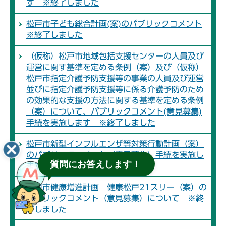
す ※終了しました
松戸市子ども総合計画(案)のパブリックコメント
※終了しました
（仮称）松戸市地域包括支援センターの人員及び
運営に関す基準を定める条例（案）及び（仮称）
松戸市指定介護予防支援等の事業の人員及び運営
並びに指定介護予防支援等に係る介護予防のため
の効果的な支援の方法に関する基準を定める条例
（案）について、パブリックコメント(意見募集)
手続を実施します ※終了しました
松戸市新型インフルエンザ等対策行動計画（案）
のパブリックコメント（意見募集）手続を実施し
質問にお答えします！
ます ※終了しました
松戸市健康増進計画 健康松戸21スリー（案）の
パブリックコメント（意見募集）について ※終
了しました