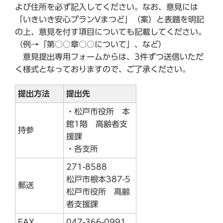
よび住所を必ず記入してください。なお、意見には
「いきいき安心プランVまつど」（案）と表題を明記
の上、意見を付す項目についても記載してください。
（例→「第○○章○○について」、など）
意見提出専用フォームからは、3件ずつ送信いただ
く様式となっておりますので、ご了承ください。
提出方法
提出先
・松戸市役所 本
館1階 高齢者支
持参
援課
・各支所
271-8588
松戸市根本387-5
郵送
松戸市役所 高齢
者支援課
FAX
047-366-0991