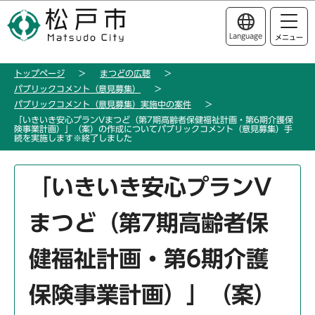
こ
このページの本文へ移動
の
Language
メニュー
ペ
ー
トップページ
まつどの広聴
ジ
パブリックコメント（意見募集）
の
パブリックコメント（意見募集）実施中の案件
先
「いきいき安心プランVまつど（第7期高齢者保健福祉計画・第6期介護保
険事業計画）」（案）の作成についてパブリックコメント（意見募集）手
頭
続を実施します※終了しました
で
す
本
「いきいき安心プランV
文
こ
まつど（第7期高齢者保
こ
か
健福祉計画・第6期介護
ら
保険事業計画）」（案）