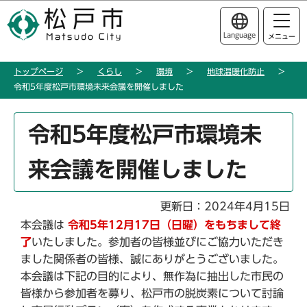
こ
このページの本文へ移動
の
Language
メニュー
ペ
ー
トップページ
くらし
環境
地球温暖化防止
ジ
令和5年度松戸市環境未来会議を開催しました
の
先
本
頭
令和5年度松戸市環境未
文
で
こ
す
来会議を開催しました
こ
か
ら
更新日：2024年4月15日
本会議は
令和5年12月17日（日曜）をもちまして終
了
いたしました。参加者の皆様並びにご協力いただき
ました関係者の皆様、誠にありがとうございました。
本会議は下記の目的により、無作為に抽出した市民の
皆様から参加者を募り、松戸市の脱炭素について討論