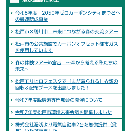
令和8年度 2050年ゼロカーボンシティまつどへ
の機運醸成事業
松戸市×鴨川市 未来につながる森の交流ツアー
松戸市の公共施設でカーボンオフセット都市ガス
を使用しています
森の体験ツアーin倉吉 ～森から考える私たちの
未来～
松戸モリヒロフェスタで「まだ着られる」衣類の
回収＆配布ブースを出展しました！
令和7年度脱炭素専門部会の開催について
令和7年度松戸市環境未来会議を開催しました
株式会社湯浅より電気自動車2台を無償提供（貸
与）いただきました