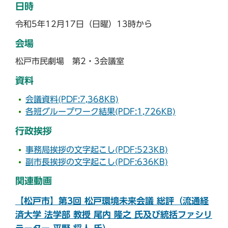
日時
令和5年12月17日（日曜）13時から
会場
松戸市民劇場 第2・3会議室
資料
会議資料(PDF:7,368KB)
各班グループワーク結果(PDF:1,726KB)
行政挨拶
事務局挨拶の文字起こし(PDF:523KB)
副市長挨拶の文字起こし(PDF:636KB)
関連動画
【松戸市】第3回 松戸環境未来会議 総評（流通経
済大学 法学部 教授 尾内 隆之 氏及び統括ファシリ