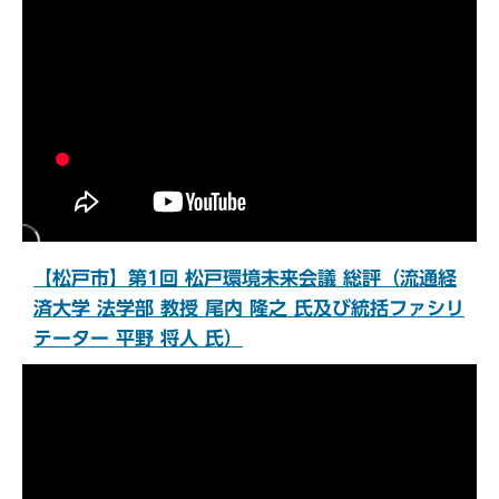
【松戸市】第1回 松戸環境未来会議 総評（流通経
済大学 法学部 教授 尾内 隆之 氏及び統括ファシリ
テーター 平野 将人 氏）