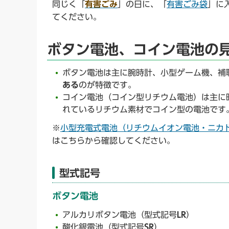
同じく「
有害ごみ
」の日に、「
有害ごみ袋
」に
てください。
ボタン電池、コイン電池の
ボタン電池は主に腕時計、小型ゲーム機、補
ある
のが特徴です。
コイン電池（コイン型リチウム電池）は主に
れているリチウム素材でコイン型の電池です
※
小型充電式電池（リチウムイオン電池・ニカ
はこちらから確認してください。
型式記号
ボタン電池
アルカリボタン電池（型式記号
LR
）
酸化銀電池（型式記号
SR
）