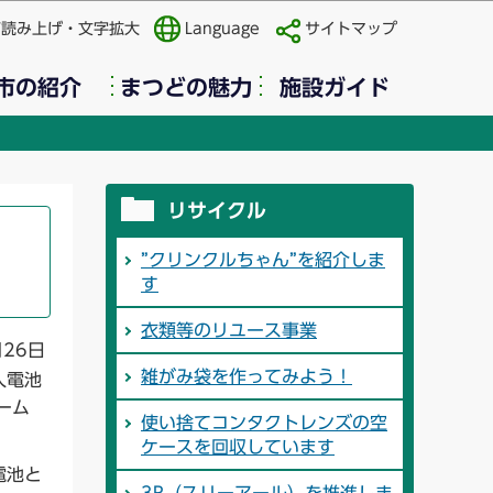
声読み上げ・文字拡大
Language
サイトマップ
市の紹介
まつどの魅力
施設ガイド
リサイクル
”クリンクルちゃん”を紹介しま
す
衣類等のリユース事業
月26日
雑がみ袋を作ってみよう！
人電池
ーム
使い捨てコンタクトレンズの空
ケースを回収しています
電池と