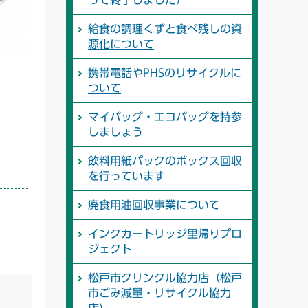
って終了しました）
給食の調理くずと食べ残しの資
源化について
携帯電話やPHSのリサイクルに
ついて
マイバッグ・エコバッグを持参
しましょう
飲料用紙パックのボックス回収
を行っています
廃食用油回収事業について
インクカートリッジ里帰りプロ
ジェクト
松戸市クリンクル協力店（松戸
市ごみ減量・リサイクル協力