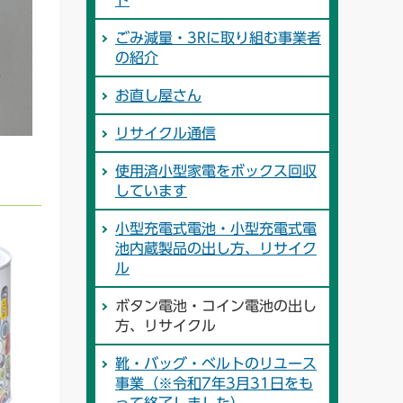
ド
ごみ減量・3Rに取り組む事業者
の紹介
お直し屋さん
リサイクル通信
使用済小型家電をボックス回収
しています
小型充電式電池・小型充電式電
池内蔵製品の出し方、リサイク
ル
ボタン電池・コイン電池の出し
方、リサイクル
靴・バッグ・ベルトのリユース
事業（※令和7年3月31日をも