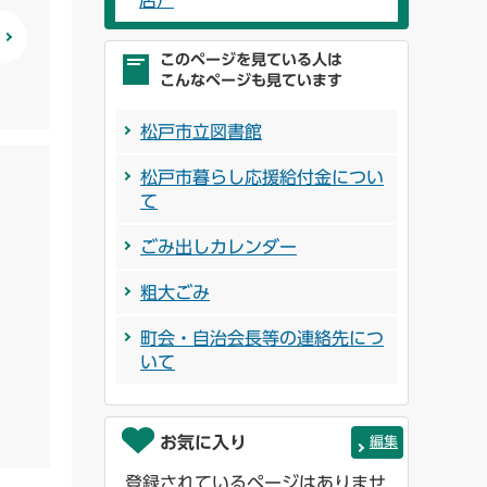
店）
このページを見ている人は
こんなページも見ています
松戸市立図書館
松戸市暮らし応援給付金につい
て
ごみ出しカレンダー
粗大ごみ
町会・自治会長等の連絡先につ
いて
お気に入り
編集
登録されているページはありませ