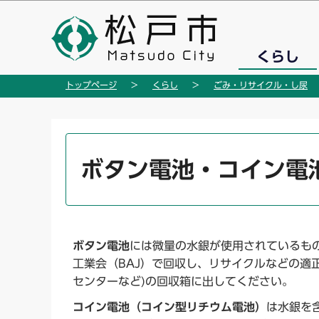
こ
の
ペ
くらし
ー
ジ
トップページ
くらし
ごみ・リサイクル・し尿
の
先
頭
本
で
文
ボタン電池・コイン電
す
こ
こ
か
ら
ボタン電池
には微量の水銀が使用されているも
工業会（BAJ）で回収し、リサイクルなどの適
センターなど)の回収箱に出してください。
コイン電池（コイン型リチウム電池）
は水銀を