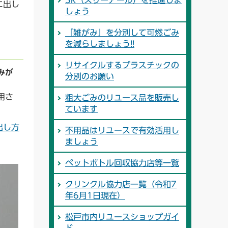
3R（スリーアール）を推進しま
に出し
しょう
「雑がみ」を分別して可燃ごみ
を減らしましょう!!
リサイクルするプラスチックの
みが
分別のお願い
用さ
粗大ごみのリユース品を販売し
ています
出し方
不用品はリユースで有効活用し
ましょう
ペットボトル回収協力店等一覧
クリンクル協力店一覧（令和7
年6月1日現在）
松戸市内リユースショップガイ