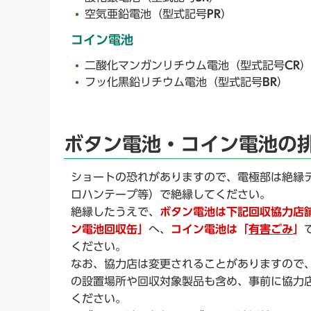
空気亜鉛電池（型式記号
PR
）
コイン電池
二酸化マンガンリチウム電池（型式記号
CR
）
フッ化黒鉛リチウム電池（型式記号
BR
）
ボタン電池・コイン電池の
ショートの恐れがありますので、電極部は絶縁
ロハンテープ等）で絶縁してください。
絶縁したうえで、
ボタン電池は下記回収協力店
ン電池回収缶」
へ、
コイン電池は「
有害ごみ
」
ください。
なお、協力店は変更されることがありますので、
の設置場所や回収対象製品も含め、事前に協力
ください。