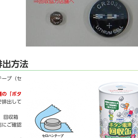
排出方法
テープ（セ
舗の「ボタ
で排出して
 回収箱
店にご確認