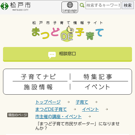
こ
このページの本文へ移動
の
Language
ペ
ー
ジ
の
先
頭
相談窓口
で
す
トップページ
子育て
まつどDE子育て
イベント
市主催の講座・イベント
「まつど子育て市民サポーター」になりませ
んか？