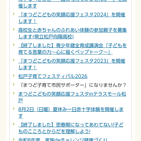
催します
「まつどこどもの笑顔応援フェスタ2024」を開催
します！
高校生と赤ちゃんのふれあい体験の参加親子を募集
します(県立松戸向陽高校)
【終了しました】青少年健全育成講演会「子どもを
育てる言葉の力～心に届くペップトーク～」
「まつどこどもの笑顔応援フェスタ2023」を開催
します！
松戸子育てフェスティバル2026
「まつど子育て市民サポーター」になりませんか？
まつどこどもの笑顔応援フェスタinテラスモール松
戸
8月2日（日曜）夏休み一日赤十字体験を開催しま
す
【終了しました】思春期になってあわてない!子ど
ものこころとからだを理解しよう!
令和8年度 家族deチャレンジ健康づくり