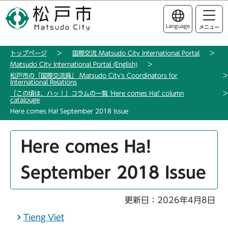
こ
このページの本文へ移動
の
Language
メニュー
ペ
ー
トップページ
国際交流 Matsudo City International Portal
ジ
Matsudo City International Portal (English)
の
松戸市の「国際交流員」 Matsudo City's Coordinators for
先
International Relations
「この頃は、ハッ！」コラムの一覧 'Here comes Ha!' column
頭
catalouge
で
Here comes Ha! September 2018 Issue
す
本
Here comes Ha!
文
こ
September 2018 Issue
こ
か
ら
更新日：2026年4月8日
Tieng Viet