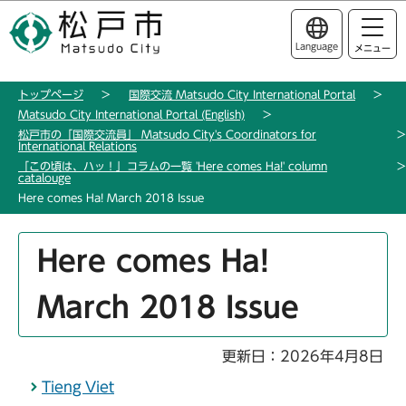
こ
このページの本文へ移動
の
Language
メニュー
ペ
ー
トップページ
国際交流 Matsudo City International Portal
ジ
Matsudo City International Portal (English)
の
松戸市の「国際交流員」 Matsudo City's Coordinators for
先
International Relations
「この頃は、ハッ！」コラムの一覧 'Here comes Ha!' column
頭
catalouge
で
Here comes Ha! March 2018 Issue
す
本
Here comes Ha!
文
こ
March 2018 Issue
こ
か
ら
更新日：2026年4月8日
Tieng Viet