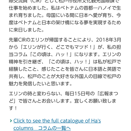
際交流員（CIR）として松戸市役所文化観光国際課で
仕事を始めました。私はベトナムの首都―ハノイで生
まれ育ちました。母国にいる間に日本へ愛が育ち、今
度はベトナムと日本の架け橋になる夢を実現するため
に来日しました。
先輩CIRのエリンが帰国することにより、2018年3月
から「エリンが行く、どこでもマツド！」が、私の担
当コラム「この頃は、ハッ！」になります。エリンの
精神を引き継ぎ、「この頃は、ハッ！」は私が松戸で
経験したこと、感じたことを皆さんに日本語と英語で
共有し、松戸のことが大好きな外国人の目線で松戸の
魅力を発信したいと思います。
エリンの時と変わらない、毎日15日号の「広報まつ
ど」で皆さんとお会いします。宜しくお願い致しま
す！
Click to see the full catalogue of Ha's
columns コラムの一覧へ