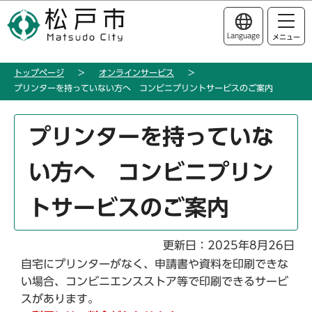
こ
このページの本文へ移動
の
Language
メニュー
ペ
ー
トップページ
オンラインサービス
ジ
プリンターを持っていない方へ コンビニプリントサービスのご案内
の
先
本
頭
プリンターを持っていな
文
で
こ
す
い方へ コンビニプリン
こ
か
トサービスのご案内
ら
更新日：2025年8月26日
自宅にプリンターがなく、申請書や資料を印刷できな
い場合、コンビニエンスストア等で印刷できるサービ
スがあります。