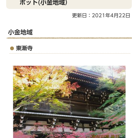
ポット(小金地域）
こ
こ
更新日：2021年4月22日
か
ら
小金地域
東漸寺