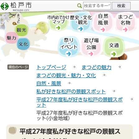
こ
サ
このページの本文へ移動
の
イ
ペ
ト
ー
メ
ジ
ニ
の
ュ
先
ー
頭
こ
サイトメニューここまで
で
こ
トップページ
まつどの魅力
す
か
まつどの観光・魅力・文化
ら
自然・風景
私が好きな松戸の景観スポット
平成27年度私が好きな松戸の景観スポ
ット
平成27年度私が好きな松戸の景観スポ
ット(小金地域）
本
平成27年度私が好きな松戸の景観ス
文