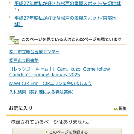
平成27年度私が好きな松戸の景観スポット(矢切地域
1)
平成27年度私が好きな松戸の景観スポット(東部地
域）
このページを見ている人はこんなページも見ています
松戸市立総合医療センター
松戸市立図書館
「レッツゴー キャム！」Cam, Ikuzo! Come follow
Camden’s journey! January 2025
Meet CIR Erin CIRエリンに会いましょう
入札結果（契約課による発注案件）
お気に入り
編集
登録されているページはありません。
このページを登録する