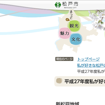
こ
サ
の
イ
ペ
ト
ー
メ
ジ
ニ
の
ュ
先
ー
頭
こ
で
こ
サイトメニューここまで
す
か
トップページ
ら
私が好きな松戸
平成27年度私
本
平成27年度私が好
文
こ
こ
か
新松戸地域