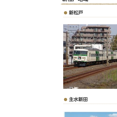
ら
新松戸
主水新田