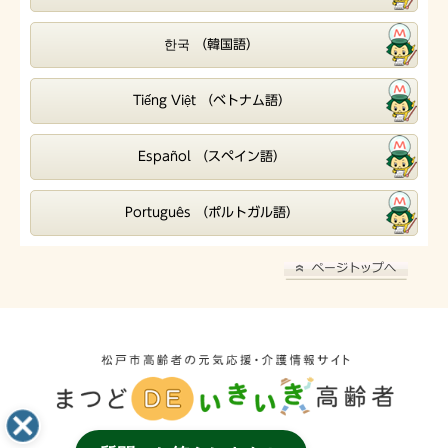
한국 （韓国語）
Tiếng Việt （ベトナム語）
Español （スペイン語）
Português （ポルトガル語）