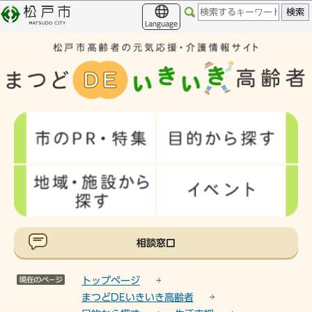
こ
このページの本文へ移動
の
Language
ペ
ー
ジ
の
先
頭
で
す
相談窓口
トップページ
まつどDEいきいき高齢者