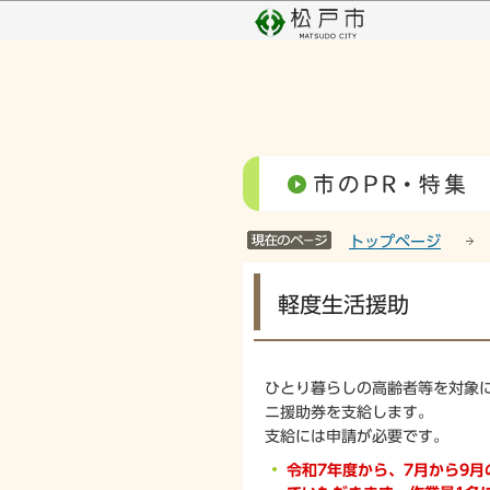
こ
の
ペ
ー
ジ
の
先
頭
で
す
トップページ
本
軽度生活援助
文
こ
こ
か
ひとり暮らしの高齢者等を対象
ら
ニ援助券を支給します。
支給には申請が必要です。
令和7年度から、7月から9