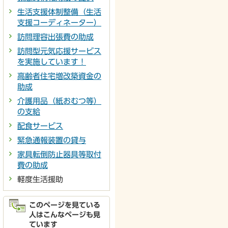
生活支援体制整備（生活
支援コーディネーター）
訪問理容出張費の助成
訪問型元気応援サービス
を実施しています！
高齢者住宅増改築資金の
助成
介護用品（紙おむつ等）
の支給
配食サービス
緊急通報装置の貸与
家具転倒防止器具等取付
費の助成
軽度生活援助
このページを見ている
人はこんなページも見
ています