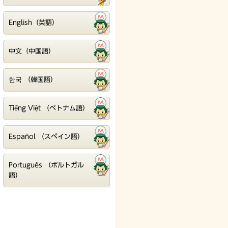
English（英語）
中文（中国語）
한국 （韓国語）
Tiếng Việt （ベトナム語）
Español （スペイン語）
Português （ポルトガル
語）