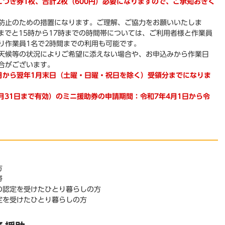
につき券1枚、合計2枚（600円）必要になりますので、ご承知おきく
防止のための措置になります。ご理解、ご協力をお願いいたしま
までと15時から17時までの時間帯については、ご利用者様と作業員
り作業員1名で2時間までの利用も可能です。
天候等の状況によりご希望に添えない場合や、お申込みから作業日
合がございます。
月から翌年1月末日（土曜・日
曜・
祝日を除く）受領分までになりま
月31日まで有効）のミニ援助券の申請期間：令和7年4月1日から令
方
帯
の認定を受けたひとり暮らしの方
定を受けたひとり暮らしの方