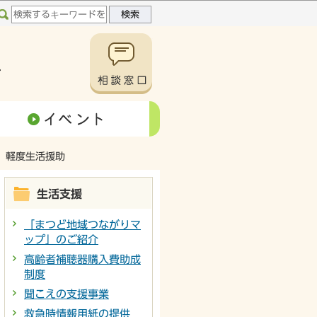
軽度生活援助
生活支援
「まつど地域つながりマ
ップ」のご紹介
高齢者補聴器購入費助成
制度
聞こえの支援事業
救急時情報用紙の提供