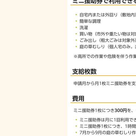
ミニ援助券で利用でき
自宅内または外回り（敷地内
簡単な調理
洗濯
買い物（市外や重たい物は対
ごみ出し（粗大ごみは対象外
庭の草むしり（個人宅のみ。
※高所での作業や危険を伴う作
支給枚数
申請月から月1枚ミニ援助券を
費用
ミニ援助券1枚につき
300円
を、
ミニ援助券は月に1回利用で
ミニ援助券1枚につき、1時
7月から9月の庭の草むしり