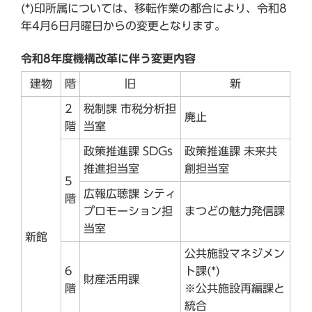
(*)印所属については、移転作業の都合により、令和8
年4月6日月曜日からの変更となります。
令和8年度機構改革に伴う変更内容
建物
階
旧
新
2
税制課 市税分析担
廃止
階
当室
政策推進課 SDGs
政策推進課 未来共
推進担当室
創担当室
5
広報広聴課 シティ
階
プロモーション担
まつどの魅力発信課
当室
新館
公共施設マネジメン
6
ト課(*)
財産活用課
階
※公共施設再編課と
統合