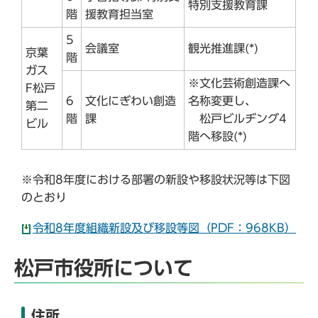
特別支援教育課
階
援教育担当室
5
会議室
観光推進課(*)
京葉
階
ガス
※文化芸術創造課へ
F松戸
6
文化にぎわい創造
名称変更し、
第二
階
課
松戸ビルヂング4
ビル
階へ移設(*)
※令和8年度における部署の新設や移設状況等は下図
のとおり
令和8年度組織新設及び移設等図（PDF：968KB）
松戸市役所について
住所