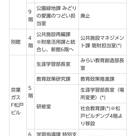
公園緑地課 みどり
9
の愛護のつどい担
廃止
階
当室
公共施設再編課
4
公共施設マネジメン
別館
※財産活用課と統
階
ト課 管財担当室(*)
合し、新館6階へ
みらい教育創造部長
生涯学習部長室
室
教育政策研究課
教育政策推進課
5
京葉
生涯学習部長室（場
階
ガス
所変更）(*)
F松戸
研修室
社会教育課(*)※松
ビル
戸ビルヂング4階よ
り移設
6
学習指導課 特別支