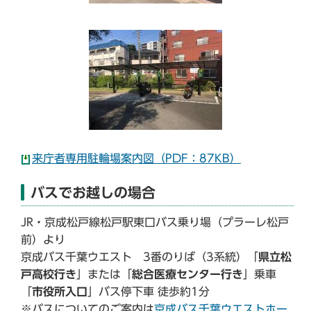
来庁者専用駐輪場案内図（PDF：87KB）
バスでお越しの場合
JR・京成松戸線松戸駅東口バス乗り場（プラーレ松戸
前）より
京成バス千葉ウエスト 3番のりば（3系統）「
県立松
戸高校行き
」または「
総合医療センター行き
」乗車
「
市役所入口
」バス停下車 徒歩約1分
※バスについてのご案内は
京成バス千葉ウエストホー