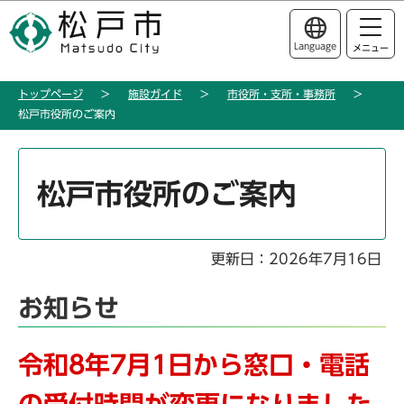
こ
このページの本文へ移動
の
Language
メニュー
ペ
ー
トップページ
施設ガイド
市役所・支所・事務所
ジ
松戸市役所のご案内
の
先
本
頭
文
松戸市役所のご案内
で
こ
す
こ
か
更新日：2026年7月16日
ら
お知らせ
令和8年7月1日から窓口・電話