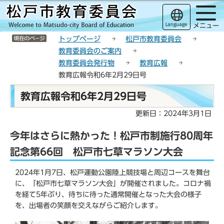
こ
サ
このページの本文へ移動
の
イ
Language
メニュー
ペ
ト
サイトメニューここまで
ー
メ
トップページ
松戸市教育委員会
ジ
ニ
教育委員会のご案内
の
ュ
教育委員会発行物
教育広報
先
ー
教育広報令和6年2月29日号
頭
こ
本
で
こ
教育広報令和6年2月29日号
文
す
か
こ
更新日：2024年3月1日
ら
こ
今年はさらに熱かった！松戸市制施行80周年
か
ら
記念第66回 松戸市七草マラソン大会
2024年1月7日、松戸運動公園陸上競技場と周辺コースを舞台
に、「松戸市七草マラソン大会」が開催されました。コロナ禍
を経て5年ぶり、待ちに待った通常開催となった大会の様子
を、出場者の笑顔を交えながらご紹介します。