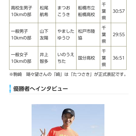
千
高校生男子
松尾
まつお
船橋市立
葉
30:57
10kmの部
航希
こうき
船橋高校
県
千
一般男子
山下
やました
松戸市陸
葉
29:55
10kmの部
友陽
ゆうひ
協
県
千
一般女子
井上
いのうえ
国分高校
葉
36:51
10kmの部
智多
ちた
県
※駒崎 瑚々望さんの「崎」は「たつさき」が正式表記です。
優勝者へインタビュー