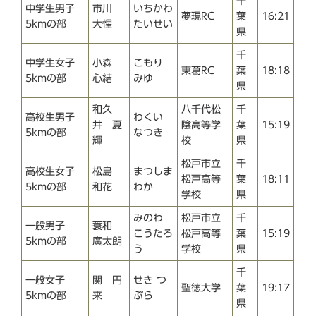
千
中学生男子
市川
いちかわ
夢現RC
葉
16:21
5kmの部
大惺
たいせい
県
千
中学生女子
小森
こもり
東葛RC
葉
18:18
5kmの部
心結
みゆ
県
和久
八千代松
千
高校生男子
わくい
井 夏
陰高等学
葉
15:19
5kmの部
なつき
輝
校
県
松戸市立
千
高校生女子
松島
まつしま
松戸高等
葉
18:11
5kmの部
和花
わか
学校
県
みのわ
松戸市立
千
一般男子
蓑和
こうたろ
松戸高等
葉
15:19
5kmの部
廣太朗
う
学校
県
千
一般女子
関 円
せき つ
聖徳大学
葉
19:17
5kmの部
来
ぶら
県