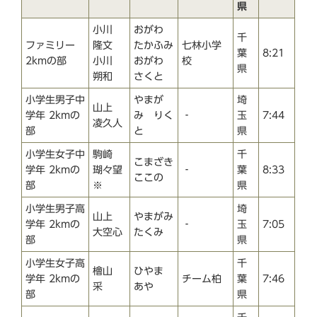
県
小川
おがわ
千
ファミリー
隆文
たかふみ
七林小学
葉
8:21
2kmの部
小川
おがわ
校
県
朔和
さくと
小学生男子中
やまが
埼
山上
学年 2kmの
み りく
‐
玉
7:44
凌久人
部
と
県
小学生女子中
駒崎
千
こまざき
学年 2kmの
瑚々望
‐
葉
8:33
ここの
部
※
県
小学生男子高
埼
山上
やまがみ
学年 2kmの
‐
玉
7:05
大空心
たくみ
部
県
小学生女子高
千
檜山
ひやま
学年 2kmの
チーム柏
葉
7:46
采
あや
部
県