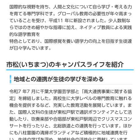
国際的な視野を持ち、人間と文化について自ら学び・考える力
を育てる専門学科です。グローバル教育の必要性が年々高まっ
ていることを受け、平成11 年に新設されました。少人数制な
らではのきめ細やかな指導に加え、ネイティブ教員による実践
的な語学教育を
特色としており、国際感覚を養い語学力の向上を目指す生徒達
が日々学んでいます。
市松(いちまつ)のキャンパスライフを紹介
地域との連携が生徒の学びを深める
令和7 年7 月に千葉大学園芸学部と「高大連携事業に関する協
定」を締結しました。高校生に大学レベルの専門教育に触れる
機会を提供するなど、充実した教育活動を展開しています。ま
た、国際人文科の生徒が東松戸駅で通訳ボランティアとして活
動したり、吹奏楽部や合唱部が東松戸駅周辺でクリスマスコン
サートを行ったりと、北総鉄道との連携を行っています。ほか
にも八柱霊園の清掃ボランティアなど積極的に地域連携を行
い、生徒の学びを深め、地域社会の活性化に貢献しています。