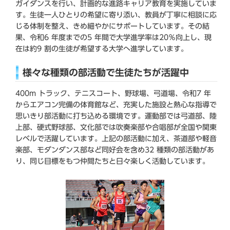
ガイダンスを行い、計画的な進路キャリア教育を実施していま
す。生徒一人ひとりの希望に寄り添い、教員が丁寧に相談に応
じる体制を整え、きめ細やかにサポートしています。その結
果、令和6 年度までの5 年間で大学進学率は20％向上し、現
在は約9 割の生徒が希望する大学へ進学しています。
様々な種類の部活動で生徒たちが活躍中
400m トラック、テニスコート、野球場、弓道場、令和7 年
からエアコン完備の体育館など、充実した施設と熱心な指導で
思いきり部活動に打ち込める環境です。運動部では弓道部、陸
上部、硬式野球部、文化部では吹奏楽部や合唱部が全国や関東
レベルで活躍しています。上記の部活動に加え、茶道部や軽音
楽部、モダンダンス部など同好会を含め32 種類の部活動があ
り、同じ目標をもつ仲間たちと日々楽しく活動しています。