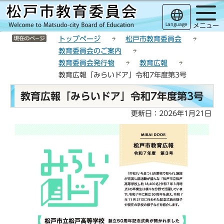
こ
サ
このページの本文へ移動
の
イ
Language
メニュー
ペ
ト
サイトメニューここまで
ー
メ
トップページ
松戸市教育委員会
ジ
ニ
教育委員会のご案内
の
ュ
教育委員会発行物
教育広報
先
ー
教育広報「みらいドア」令和7年度第3号
頭
こ
本
で
こ
教育広報「みらいドア」令和7年度第3号
文
す
か
こ
更新日：2026年1月21日
ら
こ
か
ら