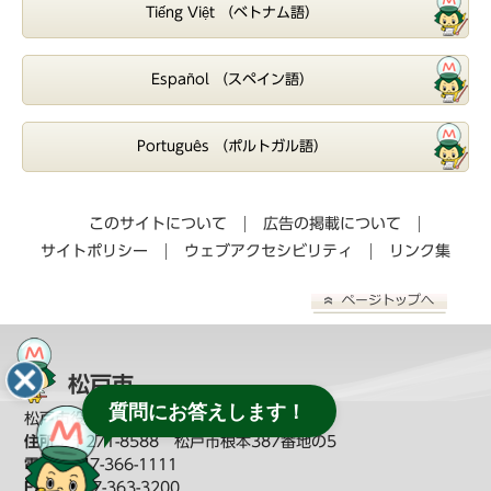
Tiếng Việt （ベトナム語）
Español （スペイン語）
Português （ポルトガル語）
このサイトについて
広告の掲載について
サイトポリシー
ウェブアクセシビリティ
リンク集
松戸市
質問にお答えします！
松戸市役所（
教育委員会へのお問い合わせ
）
住所：
〒271-8588 松戸市根本387番地の5
電話：
047-366-1111
FAX：
047-363-3200