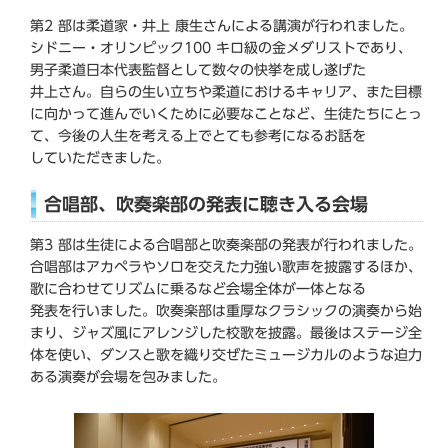
第2 部は柔道家・井上 康生さんによる講演が行われました。
シドニー・オリンピック100 キロ級の金メダリストであり、
男子柔道日本代表監督として数々の快挙を成し遂げた
井上さん。自らの生い立ちや柔道におけるキャリア、また目標
に向かって進んでいくために必要なことなど、生徒たちにとっ
て、今後の人生を考える上でとても参考になるお話を
していただきました。
合唱部、吹奏楽部の発表に聴き入る会場
第3 部は生徒による合唱部と吹奏楽部の発表が行われました。
合唱部はアカペラやソロを交えた力強い歌声を披露するほか、
歌に合わせてリズムに乗るなど会場全体が一体となる
発表を行いました。吹奏楽部は重厚なクラシックの演奏から始
まり、ジャズ風にアレンジした校歌を披露。最後はステージ全
体を使い、ダンスと歌を織り交ぜたミュージカルのような迫力
ある演奏が会場を包みました。