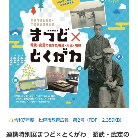
令和7年度 松戸市教育広報 第2号（PDF：2,359KB）
連携特別展まつど×とくがわ 昭武・武定の