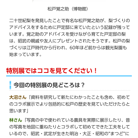
松戸覚之助（博物館）
二十世紀梨を発見したことで有名な松戸覚之助が、梨づくりの
アドバイスをするために戸定邸に来ていたという記録が残って
います。覚之助のアドバイスを受けながら育てた戸定邸の梨
は、昭武の親戚や友人にプレゼントされたそうです。松戸の梨
づくりは江戸時代から行われ、60年ほど前からは観光梨園も
始まっています。
特別展ではココを見てください！
今回の特別展の見どころは？
大沼さん
「資料を研究して新たにわかったことも含め、初めて
のコラボ展示でより包括的に松戸の歴史を見ていただけたらと
思います」
林さん
「写真の中で使われている農具を実際に展示したり、昔
の写真を地図に重ねたりとコラボして初めてできた工夫をして
いるので、昭武・武定が生きた明治・大正・昭和の“まつど”に