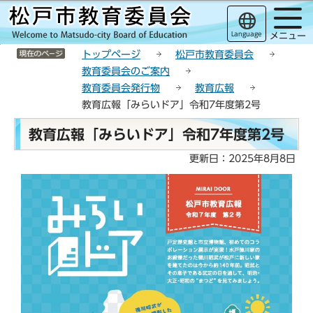
こ
サ
このページの本文へ移動
の
イ
Language
メニュー
ペ
ト
サイトメニューここまで
ー
メ
トップページ
松戸市教育委員会
ジ
ニ
教育委員会のご案内
の
ュ
教育委員会発行物
教育広報
先
ー
教育広報「みらいドア」令和7年度第2号
頭
こ
本
で
こ
教育広報「みらいドア」令和7年度第2号
文
す
か
こ
更新日：2025年8月8日
ら
こ
か
ら