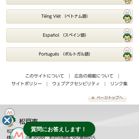
Tiếng Việt （ベトナム語）
Español （スペイン語）
Português （ポルトガル語）
このサイトについて
広告の掲載について
サイトポリシー
ウェブアクセシビリティ
リンク集
松戸市
質問にお答えします！
松戸市役所（
教育委員会へのお問い合わせ
）
住所：
〒271-8588 松戸市根本387番地の5