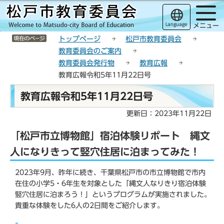
こ
サ
このページの本文へ移動
の
イ
Language
メニュー
ペ
ト
サイトメニューここまで
ー
メ
トップページ
松戸市教育委員会
ジ
ニ
教育委員会のご案内
の
ュ
教育委員会発行物
教育広報
先
ー
教育広報令和5年11月22日号
頭
こ
本
で
こ
教育広報令和5年11月22日号
文
す
か
こ
更新日：2023年11月22日
ら
こ
「松戸市立博物館」宿泊体験リポート 縄文
か
ら
人になりきって竪穴住居に泊まってみた！
2023年9月、昨年に続き、千葉県松戸市の市立博物館で市内
在住の小学5・6年生を対象とした「縄文人なりきり宿泊体験
竪穴住居に泊まろう！」というプログラムが実施されました。
貴重な体験をした6人の2日間をご紹介します。