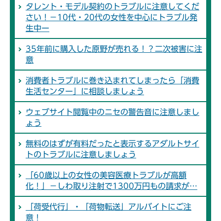
タレント・モデル契約のトラブルに注意してくだ
さい！－10代・20代の女性を中心にトラブル発
生中ー
35年前に購入した原野が売れる！？二次被害に注
意
消費者トラブルに巻き込まれてしまったら「消費
生活センター」に相談しましょう
ウェブサイト閲覧中のニセの警告音に注意しまし
ょう
無料のはずが有料だったと表示するアダルトサイ
トのトラブルに注意しましょう
「60歳以上の女性の美容医療トラブルが高額
化！」－しわ取り注射で1300万円もの請求が…
「荷受代行」・「荷物転送」アルバイトにご注
意！