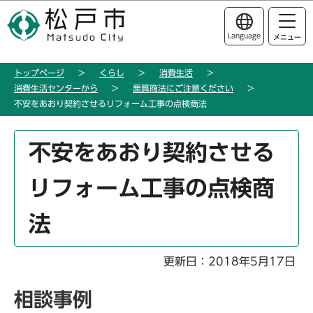
こ
このページの本文へ移動
の
Language
メニュー
ペ
ー
トップページ
くらし
消費生活
ジ
消費生活センターから
悪質商法にご注意ください
の
不安をあおり契約させるリフォーム工事の点検商法
先
頭
本
不安をあおり契約させる
で
文
す
こ
リフォーム工事の点検商
こ
か
法
ら
更新日：2018年5月17日
相談事例