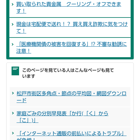
買い取られた貴金属 クーリング・オフできま
す！
現金は宅配便で送れ！？ 買え買え詐欺に気をつけ
て！
「医療機関債の被害を回復する」!? 不審な勧誘に
注意！
このページを見ている人はこんなページも見て
います
松戸市街区多角点・節点の平均図・網図ダウンロ
ード
家庭ごみの分別早見表「か行(「く」から
「こ」)」
「インターネット通販の前払いによるトラブル」