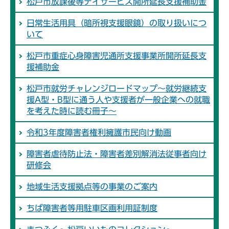
松戸市放課後等デイサービス開所延長支援補助金
日常生活用具（暗所視支援眼鏡）の取り扱いにつ
いて
松戸市重症心身障害児通所支援事業所開所延長支
援補助金
松戸市就労チャレンジロードマップ～就労継続支
援A型・B型に通う人や支援者が一般企業への就職
を考えた時に読む冊子～
令和3年度障害者権利擁護市民向け動画
障害者虐待防止法・障害者差別解消法従事者向け
研修会
地域生活支援拠点等の事業のご案内
ちば障害者等用駐車区画利用証制度