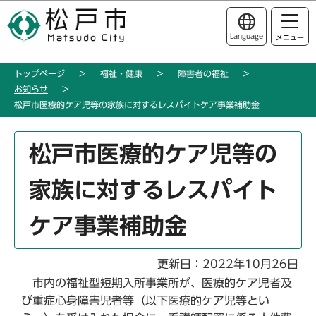
こ
このページの本文へ移動
の
Language
メニュー
ペ
ー
トップページ
福祉・健康
障害者の福祉
ジ
お知らせ
の
松戸市医療的ケア児等の家族に対するレスパイトケア事業補助金
先
頭
本
松戸市医療的ケア児等の
で
文
す
こ
家族に対するレスパイト
こ
か
ケア事業補助金
ら
更新日：2022年10月26日
市内の福祉型短期入所事業所が、医療的ケア児者及
び重症心身障害児者等（以下医療的ケア児等とい