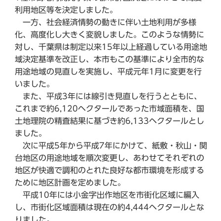
利用地区等を決定しました。
一方、社会経済情勢の動きに伴い土地利用が多様
化、高度化し大きく変貌しました。このような情勢に
対し、千葉県は制定以来15年以上経過している用途地
域決定基準を改正し、本市もこの基準により全市的な
用途地域の見直しを実施し、平成元年1月に変更を行
いました。
また、平成3年には線引き見直しを行うとともに、
これまで約6,120ヘクタールであった市域面積を、国
土地理院の精査結果に基づき約6,133ヘクタールとし
ました。
次に平成5年から平成7年にかけて、紙敷・秋山・関
台地区の用途地域を順次変更し、あわせてそれぞれの
地区が快適で調和のとれた良好な都市環境を形成する
ために地区計画を定めました。
平成10年には小金字出作地区を市街化区域に編入
し、市街化区域面積は現在の約4,444ヘクタールとな
りました。