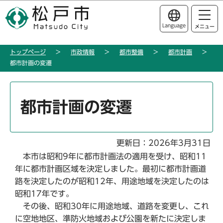
こ
このページの本文へ移動
の
Language
メニュー
ペ
ー
トップページ
市政情報
都市整備
都市計画
ジ
都市計画の変遷
の
先
本
頭
文
都市計画の変遷
で
こ
す
こ
か
更新日：2026年3月31日
ら
本市は昭和9年に都市計画法の適用を受け、昭和11
年に都市計画区域を決定しました。最初に都市計画道
路を決定したのが昭和12年、用途地域を決定したのは
昭和17年です。
その後、昭和30年に用途地域、道路を変更し、これ
に空地地区、準防火地域および公園を新たに決定しま