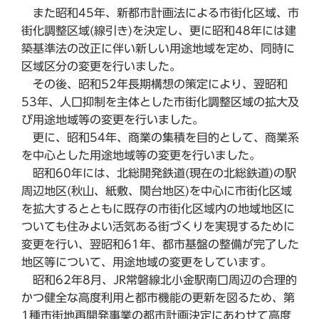
また昭和45年、新都市計画法による市街化区域、市
街化調整区域(線引き)を決定し、更に昭和48年には建
築基準法の改正に伴い新しい用途地域を定め、同時に
区域区分の変更を行いました。
その後、昭和52年長期構想の策定により、翌昭和
53年、人口抑制を主体とした市街化調整区域の拡大及
び用途地域等の変更を行いました。
更に、昭和54年、商業の集積を目的として、商業系
を中心とした用途地域等の変更を行いました。
昭和60年には、北総開発鉄道(現在の北総鉄道)の駅
周辺地区(秋山、紙敷、関台地区)を中心に市街化区域
を拡大するとともに既存の市街化区域内の地域地区に
ついても住みよい活気ある街づくりを実現するために
変更を行い、翌昭和61年、都市基盤の整備が完了した
地区等について、用途地域の変更をしています。
昭和62年8月、JR常磐線北小金駅南口周辺の合理的
かつ健全な高度利用と都市機能の更新を図るため、第
1種市街地再開発事業の都市計画決定にあわせて高度