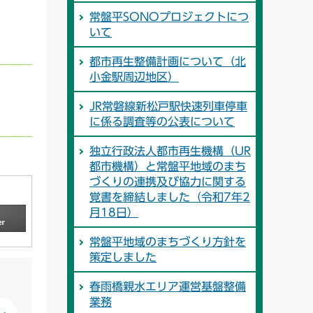
常盤平SONOプロジェクトにつ
いて
都市再生整備計画について（北
小金駅周辺地区）
JR常磐線新松戸駅快速列車停車
に係る調査等の公表について
独立行政法人都市再生機構（UR
都市機構）と常盤平地域のまち
づくりの連携及び協力に関する
覚書を締結しました（令和7年2
月18日）
常盤平地域のまちづくり方針を
策定しました
春雨橋親水エリア運営基盤整備
業務