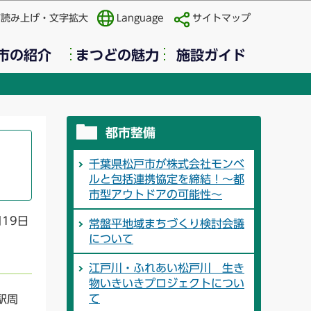
声読み上げ・文字拡大
Language
サイトマップ
市の紹介
まつどの魅力
施設ガイド
都市整備
千葉県松戸市が株式会社モンベ
ルと包括連携協定を締結！～都
市型アウトドアの可能性～
月19日
常盤平地域まちづくり検討会議
について
江戸川・ふれあい松戸川 生き
物いきいきプロジェクトについ
て
駅周