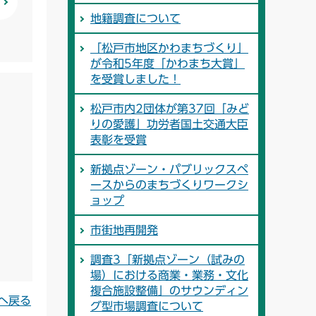
地籍調査について
「松戸市地区かわまちづくり」
が令和5年度「かわまち大賞」
を受賞しました！
松戸市内2団体が第37回「みど
りの愛護」功労者国土交通大臣
表彰を受賞
新拠点ゾーン・パブリックスペ
ースからのまちづくりワークシ
ョップ
市街地再開発
調査3「新拠点ゾーン（試みの
場）における商業・業務・文化
複合施設整備」のサウンディン
へ戻る
グ型市場調査について