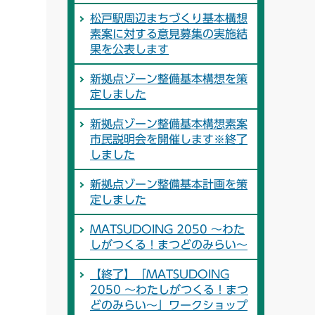
松戸駅周辺まちづくり基本構想
素案に対する意見募集の実施結
果を公表します
新拠点ゾーン整備基本構想を策
定しました
新拠点ゾーン整備基本構想素案
市民説明会を開催します※終了
しました
新拠点ゾーン整備基本計画を策
定しました
MATSUDOING 2050 ～わた
しがつくる！まつどのみらい～
【終了】「MATSUDOING
2050 ～わたしがつくる！まつ
どのみらい～」ワークショップ