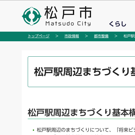
こ
の
ペ
くらし
ー
ジ
トップページ
市政情報
都市整備
松戸駅
の
先
頭
本
で
文
松戸駅周辺まちづくり
す
こ
こ
か
ら
松戸駅周辺まちづくり基本
松戸駅周辺のまちづくりについて、「将来ビ